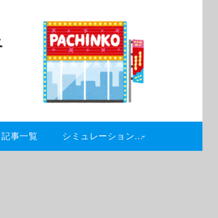
記事一覧
シミュレーション関連