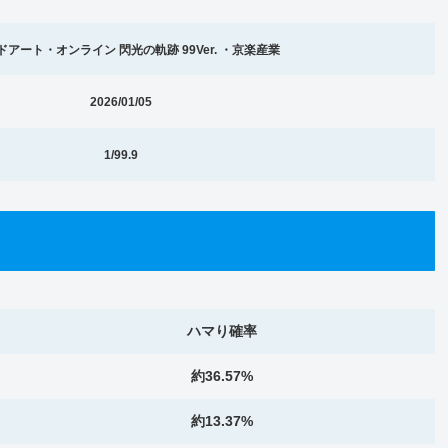
ードアート・オンライン 閃光の軌跡 99Ver. ・京楽産業
2026/01/05
1/99.9
ハマり確率
約36.57%
約13.37%