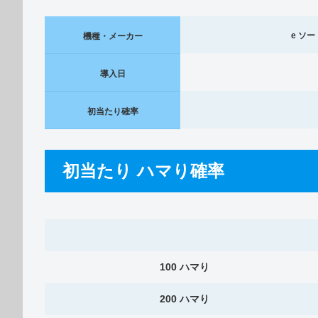
e ソ
機種・メーカー
導入日
初当たり確率
初当たり ハマり確率
100 ハマり
200 ハマり