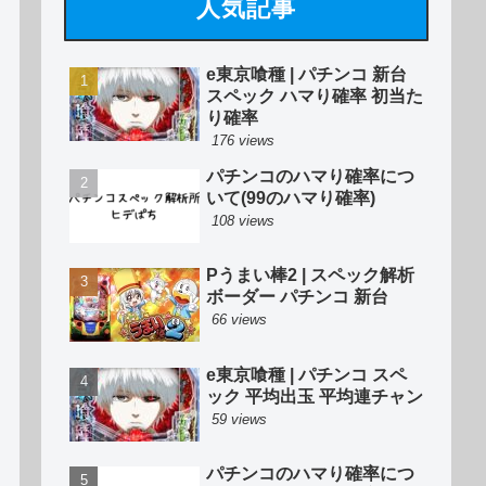
人気記事
e東京喰種 | パチンコ 新台
スペック ハマり確率 初当た
り確率
176 views
パチンコのハマり確率につ
いて(99のハマり確率)
108 views
Pうまい棒2 | スペック解析
ボーダー パチンコ 新台
66 views
e東京喰種 | パチンコ スペ
ック 平均出玉 平均連チャン
59 views
パチンコのハマり確率につ