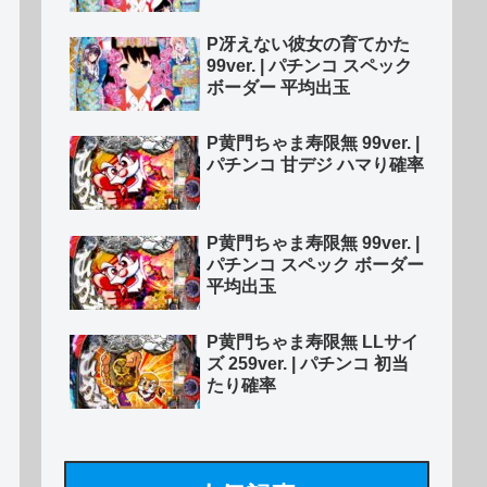
P冴えない彼女の育てかた
99ver. | パチンコ スペック
ボーダー 平均出玉
P黄門ちゃま寿限無 99ver. |
パチンコ 甘デジ ハマり確率
P黄門ちゃま寿限無 99ver. |
パチンコ スペック ボーダー
平均出玉
P黄門ちゃま寿限無 LLサイ
ズ 259ver. | パチンコ 初当
たり確率