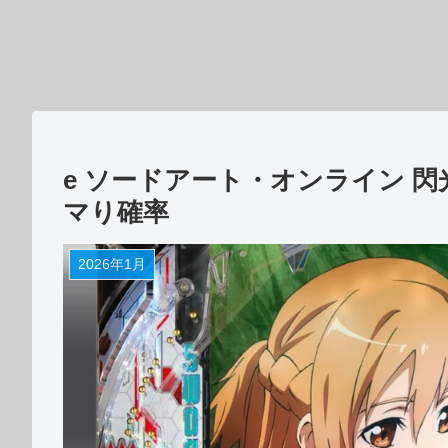
e ソードアート・オンライン 閃光の
マり確率
2026年1月