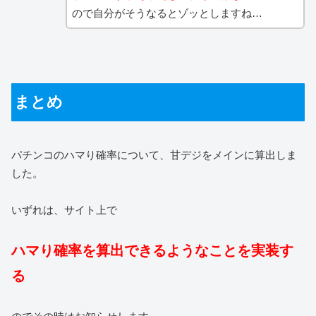
ので自分がそうなるとゾッとしますね…
まとめ
パチンコのハマり確率について、甘デジをメインに算出しま
した。
いずれは、サイト上で
ハマり確率を算出できるようなことを実装す
る