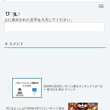
上に表示された文字を入力してください。
0
コメント
2023年1月10日 パチンコ新台ランキング | ボーダ
ー 最大出玉 新台 スペック
Pだるまっしゅ2 119Ver.(甘デジ) | パチンコ 新台