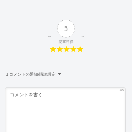
いていこうと思います。※1:遊タイムは
遊タイムのボーダーでランキング作成
ボ...
5
記事評価
コメントの通知/購読設定
200