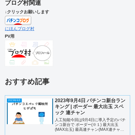
ブログ村関連
↓クリックお願いします
にほんブログ村
PV用
おすすめ記事
2023年9月4日 パチンコ新台ラン
2023年9月
キング | ボーダー 最大出玉 スペ
ック 連チャン
人工知能今回は9月4日に導入予定のパチ
ンコ新台で ボーダー(※１) 最大出玉
(MAX出玉) 最高連チャン(MAX連チャン)
の3点で高い順からランキングにして記事