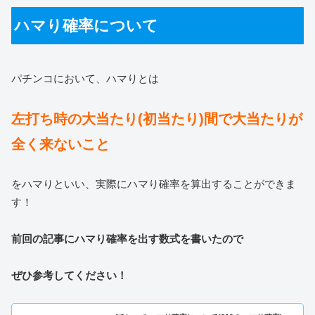
ハマり確率について
パチンコにおいて、ハマりとは
左打ち時の大当たり(初当たり)間で大当たりが
全く来ないこと
をハマりといい、実際にハマり確率を算出することができま
す！
前回の記事にハマり確率を出す数式を書いたので
ぜひ参考してください！