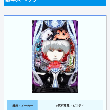
e東京喰種・ビスティ
機種・メーカー