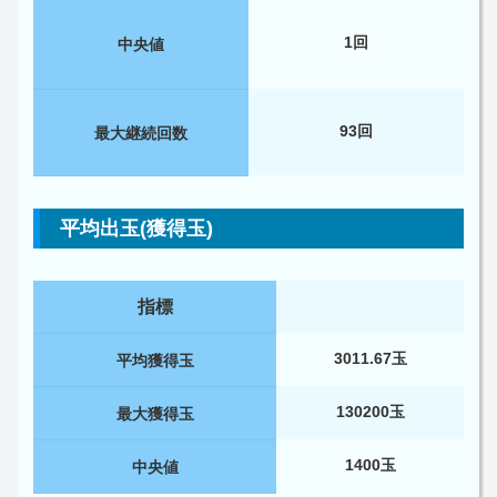
1回
中央値
93回
最大継続回数
平均出玉(獲得玉)
指標
3011.67玉
平均獲得玉
130200玉
最大獲得玉
1400玉
中央値