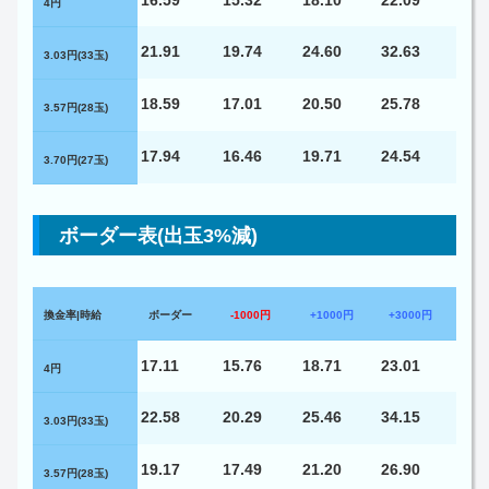
4円
21.91
19.74
24.60
32.63
3.03円(33玉)
18.59
17.01
20.50
25.78
3.57円(28玉)
17.94
16.46
19.71
24.54
3.70円(27玉)
ボーダー表(出玉3%減)
換金率|時給
ボーダー
-1000円
+1000円
+3000円
17.11
15.76
18.71
23.01
4円
22.58
20.29
25.46
34.15
3.03円(33玉)
19.17
17.49
21.20
26.90
3.57円(28玉)