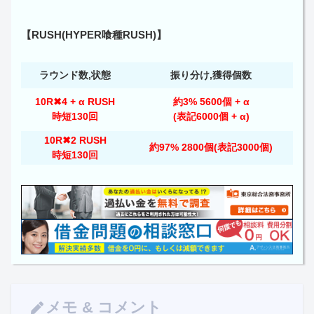
【RUSH(HYPER喰種RUSH)】
ラウンド数,状態
振り分け,獲得個数
10R✖︎4 + α RUSH
約3% 5600個 + α
時短130回
(表記6000個 + α)
10R✖︎2 RUSH
約97% 2800個(表記3000個)
時短130回
メモ & コメント