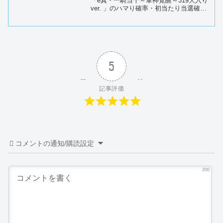
「e真・一騎当千～軍神覚醒～319大入り
ver. 」のハマり確率・初当たり当選確率
情報です。スペック情報機種・メーカーe
真・一騎当千～軍神覚醒～319大入りver.
ディ・ライト導入日2025/0...
5
記事評価
コメントの通知/購読設定
200