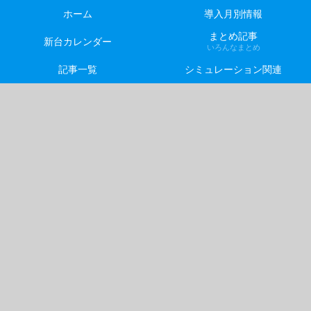
ホーム
導入月別情報
まとめ記事
新台カレンダー
いろんなまとめ
記事一覧
シミュレーション関連