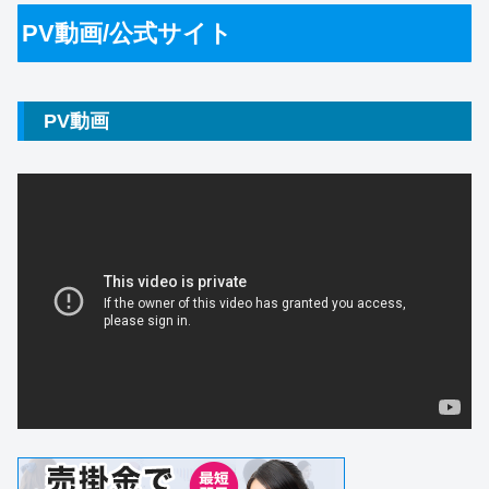
PV動画/公式サイト
PV動画