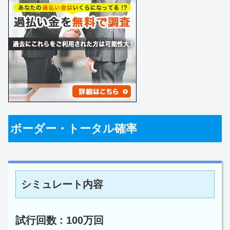
ボーダー・トータル確率
シミュレート内容
試行回数 : 100万回