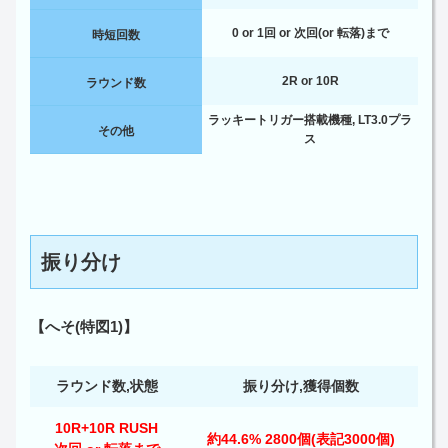
0 or 1回 or 次回(or 転落)まで
時短回数
2R or 10R
ラウンド数
ラッキートリガー搭載機種, LT3.0プラ
その他
ス
振り分け
【へそ(特図1)】
ラウンド数,状態
振り分け,獲得個数
10R+10R RUSH
約44.6% 2800個(表記3000個)