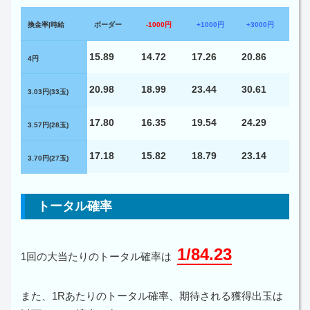
換金率|時給
ボーダー
-1000円
+1000円
+3000円
15.89
14.72
17.26
20.86
4円
20.98
18.99
23.44
30.61
3.03円(33玉)
17.80
16.35
19.54
24.29
3.57円(28玉)
17.18
15.82
18.79
23.14
3.70円(27玉)
トータル確率
1/84.23
1回の大当たりのトータル確率は
また、1Rあたりのトータル確率、期待される獲得出玉は