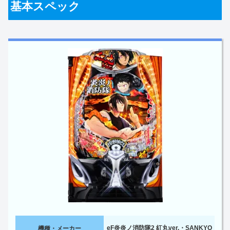
基本スペック
eF炎炎ノ消防隊2 紅丸ver.・SANKYO
機種・メーカー