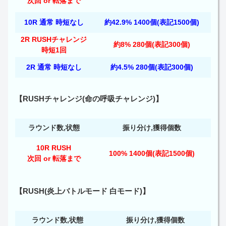
次回 or 転落まで
10R 通常 時短なし
約42.9% 1400個(表記1500個)
2R RUSHチャレンジ
約8% 280個(表記300個)
時短1回
2R 通常 時短なし
約4.5% 280個(表記300個)
【RUSHチャレンジ(命の呼吸チャレンジ)】
ラウンド数,状態
振り分け,獲得個数
10R RUSH
100% 1400個(表記1500個)
次回 or 転落まで
【RUSH(炎上バトルモード 白モード)】
ラウンド数,状態
振り分け,獲得個数