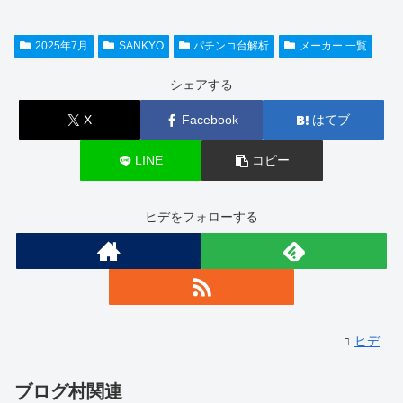
2025年7月
SANKYO
パチンコ台解析
メーカー 一覧
シェアする
X
Facebook
はてブ
LINE
コピー
ヒデをフォローする
ヒデ
ブログ村関連