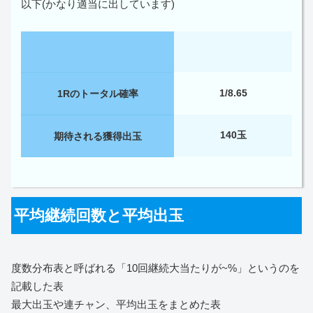
以下(かなり適当に出しています)
1/8.65
1Rのトータル確率
140玉
期待される獲得出玉
平均継続回数と平均出玉
度数分布表と呼ばれる「10回継続大当たりが~%」というのを
記載した表
最大出玉や連チャン、平均出玉をまとめた表