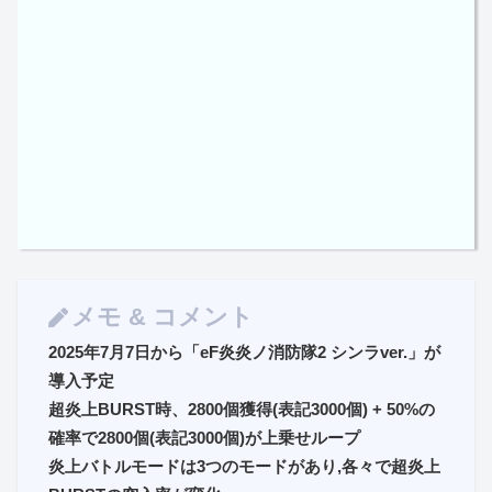
メモ & コメント
2025年7月7日から「eF炎炎ノ消防隊2 シンラver.」が
導入予定
超炎上BURST時、2800個獲得(表記3000個) + 50%の
確率で2800個(表記3000個)が上乗せループ
炎上バトルモードは3つのモードがあり,各々で超炎上