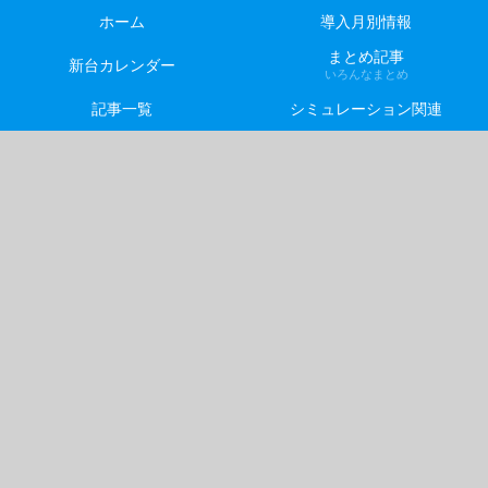
ホーム
導入月別情報
まとめ記事
新台カレンダー
いろんなまとめ
記事一覧
シミュレーション関連