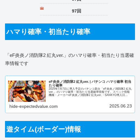
97回
ハマり確率・初当たり確率
「eF炎炎ノ消防隊2 紅丸ver.」のハマり確率・初当たり当選確
率情報です
eF炎炎ノ消防隊2 紅丸ver. | パチンコ ハマり確率 初当
たり確率
2025年7月7日に導入予定のパチンコ新台「eF炎炎ノ消防隊2 紅丸
ver.」のハマり確率・初当たり当選確率情報です。スペック情報
機種・メーカーeF炎炎ノ消防隊2 紅丸ver.・SANKYO導入日
2025/07/07初当たり確率1/349....
2025.06.23
hide-expectedvalue.com
遊タイム(ボーダー)情報