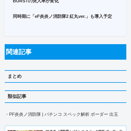
BURSTの突入率が変化
同時期に「eF炎炎ノ消防隊2 紅丸ver.」も導入予定
関連記事
まとめ
類似記事
・PF炎炎ノ消防隊 | パチンコ スペック解析 ボーダー 出玉