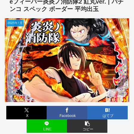
eフィーバー炎炎ノ消防隊2 紅丸ver. | パチ
ンコ スペック ボーダー 平均出玉
2025年7月
X
Facebook
はてブ
LINE
コピー