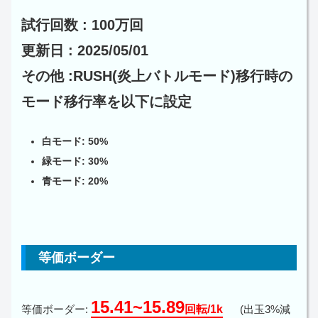
試行回数 : 100万回
更新日 : 2025/05/01
その他 :RUSH(炎上バトルモード)移行時の
モード移行率を以下に設定
白モード: 50%
緑モード: 30%
青モード: 20%
等価ボーダー
15.41~15.89
回転/1k
等価ボーダー:
(出玉3%減