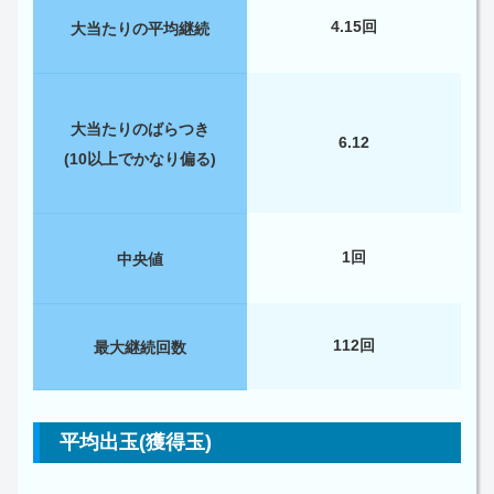
4.15回
大当たりの平均継続
大当たりのばらつき
6.12
(10以上でかなり偏る)
1回
中央値
112回
最大継続回数
平均出玉(獲得玉)