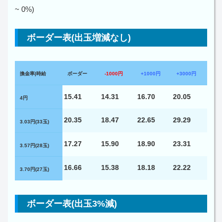
~ 0%)
ボーダー表(出玉増減なし)
換金率|時給
ボーダー
-1000円
+1000円
+3000円
15.41
14.31
16.70
20.05
4円
20.35
18.47
22.65
29.29
3.03円(33玉)
17.27
15.90
18.90
23.31
3.57円(28玉)
16.66
15.38
18.18
22.22
3.70円(27玉)
ボーダー表(出玉3%減)