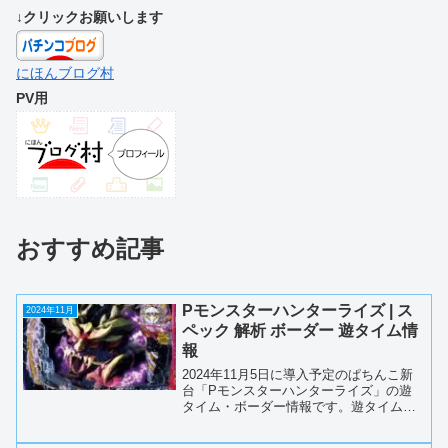
↓クリックお願いします
にほんブログ村
PV用
おすすめ記事
Pモンスターハンターライズ | ス
2024年11月
ペック 解析 ボーダー 遊タイム情
報
2024年11月5日に導入予定のぱちんこ新
台「Pモンスターハンターライズ」の遊
タイム・ボーダー情報です。遊タイム搭
載機種の場合、シミュレーションを用い
た残回転数の等価ボーダーを算出してい