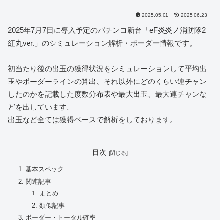
2025.05.01
2025.06.23
2025年7月7日に導入予定のパチンコ新台「eF炎炎ノ消防隊2
紅丸ver.」のシミュレーション解析・ボーダー情報です。
初当たり後の出玉の獲得状況をシミュレーションして平均出
玉やボーダーラインの算出、それ以外にどのくらい連チャン
したのかを記載した度数分布表や最大出玉、最大連チャンな
どを出しています。
出玉など全ては獲得ベースで解析をしております。
目次
基本スペック
関連記事
まとめ
類似記事
ボーダー・トータル確率