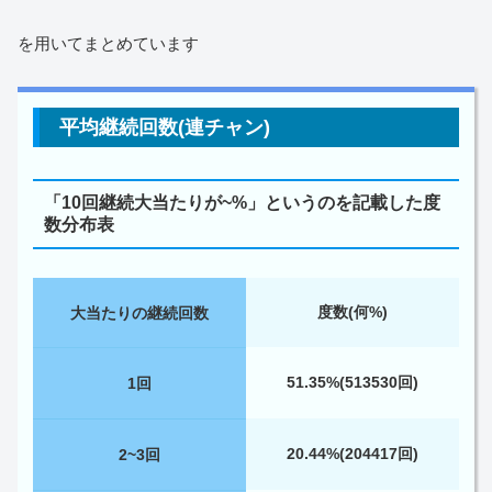
を用いてまとめています
平均継続回数(連チャン)
「10回継続大当たりが~%」というのを記載した度
数分布表
度数(何%)
大当たりの継続回数
51.35%(513530回)
1回
20.44%(204417回)
2~3回