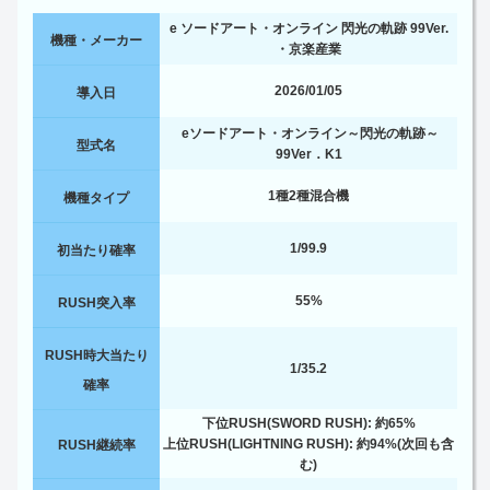
e ソードアート・オンライン 閃光の軌跡 99Ver.
機種・メーカー
・京楽産業
2026/01/05
導入日
eソードアート・オンライン～閃光の軌跡～
型式名
99Ver．K1
1種2種混合機
機種タイプ
1/99.9
初当たり確率
55%
RUSH突入率
RUSH時大当たり
1/35.2
確率
下位RUSH(SWORD RUSH): 約65%
上位RUSH(LIGHTNING RUSH): 約94%(次回も含
RUSH継続率
む)