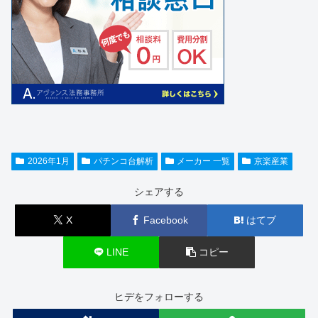
2026年1月
パチンコ台解析
メーカー 一覧
京楽産業
シェアする
X
Facebook
はてブ
LINE
コピー
ヒデをフォローする