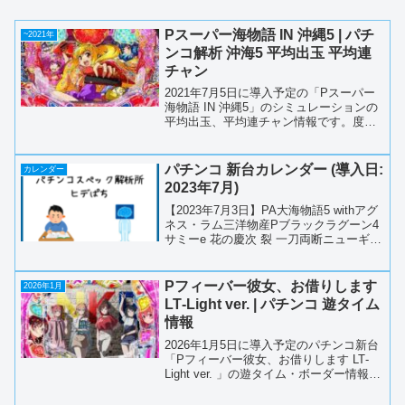
Pスーパー海物語 IN 沖縄5 | パチ
~2021年
ンコ解析 沖海5 平均出玉 平均連
チャン
2021年7月5日に導入予定の「Pスーパー
海物語 IN 沖縄5」のシミュレーションの
平均出玉、平均連チャン情報です。度数
分布表と呼ばれる「10回継続大当たりが
~%」というのを記載した表最大出玉や連
チャン、平均出玉をまとめた表を用いて
パチンコ 新台カレンダー (導入日:
カレンダー
まとめて...
2023年7月)
【2023年7月3日】PA大海物語5 withアグ
ネス・ラム三洋物産Pブラックラグーン4
サミーe 花の慶次 裂 一刀両断ニューギン
e RAVE 覚聖ループJFJeキャッツ・アイ
平和Pアナザーゴッドハーデス-狂乱-メー
シーP貞子3D RE:...
Pフィーバー彼女、お借りします
2026年1月
LT‐Light ver. | パチンコ 遊タイム
情報
2026年1月5日に導入予定のパチンコ新台
「Pフィーバー彼女、お借りします LT‐
Light ver. 」の遊タイム・ボーダー情報で
す。遊タイム搭載機種の場合、シミュレ
ーションを用いた残回転数の等価ボーダ