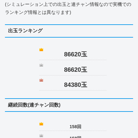
(シミュレーション上での出玉と連チャン情報なので実機での
ランキング情報とは異なります)
出玉ランキング
86620玉
86620玉
84380玉
継続回数(連チャン回数)
158回