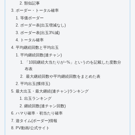
類似記事
ボーダー・トータル確率
等価ボーダー
ボーダー表(出玉増減なし)
ボーダー表(出玉3%減)
トータル確率
平均継続回数と平均出玉
平均継続回数(連チャン)
「10回継続大当たりが~%」というのを記載した度数分
布表
最大継続回数や平均継続回数をまとめた表
平均出玉(獲得玉)
最大出玉・最大継続(連チャン)ランキング
出玉ランキング
継続回数(連チャン回数)
ハマり確率・初当たり確率
遊タイム(ボーダー)情報
PV動画/公式サイト