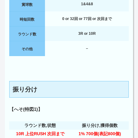
1&4&8
賞球数
0 or 32回 or 77回 or 次回まで
時短回数
3R or 10R
ラウンド数
–
その他
振り分け
【へそ(特図1)】
ラウンド数,状態
振り分け,獲得個数
10R 上位RUSH 次回まで
1% 700個(表記800個)