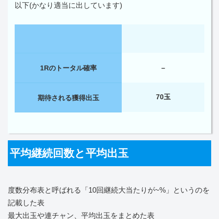
以下(かなり適当に出しています)
–
1Rのトータル確率
70玉
期待される獲得出玉
平均継続回数と平均出玉
度数分布表と呼ばれる「10回継続大当たりが~%」というのを
記載した表
最大出玉や連チャン、平均出玉をまとめた表