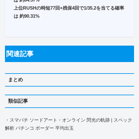
上位RUSHの時短77回+残保4回で1/35.2を当てる確率
は 約90.31%
関連記事
まとめ
類似記事
・スマパチ ソードアート・オンライン 閃光の軌跡 | スペック
解析 パチンコ ボーダー 平均出玉