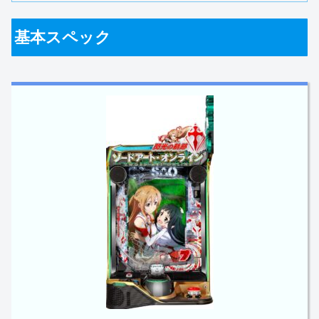
基本スペック