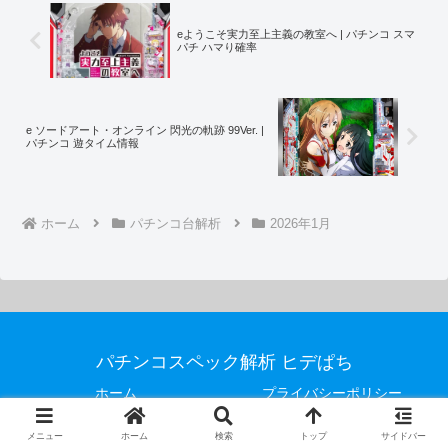
eようこそ実力至上主義の教室へ | パチンコ スマ
パチ ハマり確率
e ソードアート・オンライン 閃光の軌跡 99Ver. |
パチンコ 遊タイム情報
ホーム
パチンコ台解析
2026年1月
パチンコスペック解析 ヒデぱち
ホーム
プライバシーポリシー
記事一覧
お問い合わせ
メニュー
ホーム
検索
トップ
サイドバー