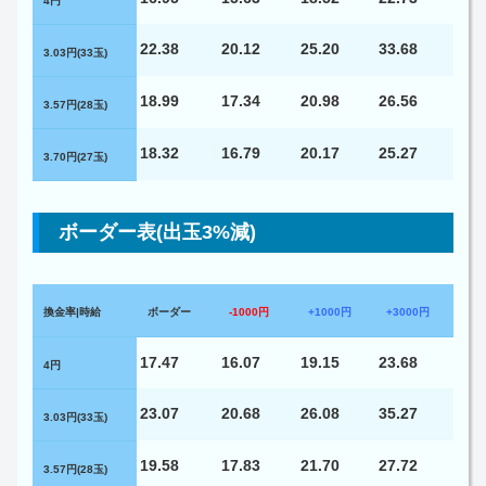
4円
22.38
20.12
25.20
33.68
3.03円(33玉)
18.99
17.34
20.98
26.56
3.57円(28玉)
18.32
16.79
20.17
25.27
3.70円(27玉)
ボーダー表(出玉3%減)
換金率|時給
ボーダー
-1000円
+1000円
+3000円
17.47
16.07
19.15
23.68
4円
23.07
20.68
26.08
35.27
3.03円(33玉)
19.58
17.83
21.70
27.72
3.57円(28玉)