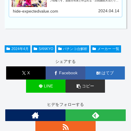
ン情報です。度数分布表と呼ばれる「10回継続大当たりが
~%」というのを記載した表最大出玉や連チャン、平均出玉
をまとめた表を用いて...
2024.04.14
hide-expectedvalue.com
2024年4月
SANKYO
パチンコ台解析
メーカー 一覧
シェアする
X
Facebook
はてブ
LINE
コピー
ヒデをフォローする