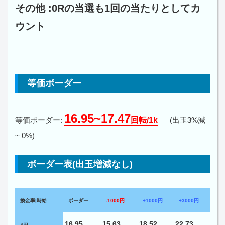
その他 :0Rの当選も1回の当たりとしてカ
ウント
等価ボーダー
16.95~17.47
回転/1k
等価ボーダー:
(出玉3%減
~ 0%)
ボーダー表(出玉増減なし)
換金率|時給
ボーダー
-1000円
+1000円
+3000円
16.95
15.63
18.52
22.73