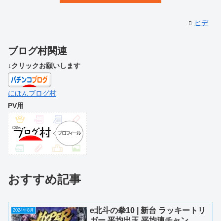
ヒデ
ブログ村関連
↓クリックお願いします
にほんブログ村
PV用
おすすめ記事
e北斗の拳10 | 新台 ラッキートリ
2024年8月
ガー 平均出玉 平均連チャン