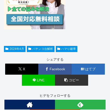
2024年4月
パチンコ台解析
ハマり確率
シェアする
X
Facebook
はてブ
LINE
コピー
ヒデをフォローする