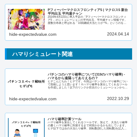
Pフィーバーマクロスフロンティア5 | マクロス5 新台
平均出玉 平均連チャン
2024年4月22日に導入予定の「Pフィーバーマクロスフロンティ
ア5 」のシミュレーションの平均出玉、平均連チャン情報です。
度数分布表と呼ばれる「10回継続大当たりが~%」というのを記
載した表最大出玉や連チャン、平均出玉をまとめた表を用いて...
2024.04.14
hide-expectedvalue.com
ハマりシミュレート関連
パチンコのハマり確率について(319のハマり確率) -
ハマるから遠隔ってありえるの？
ヒデこんにちわ！ヒデです。今回はパチンコのハマり確率につい
て投稿しようと思います！※ハマり確率を算出してくれるツール
を作成しました！以下のリンクか目次のシミュレーションから飛
ぶことができます！ハマり確率の出し方この前、エヴァで1000ハ
マっ...
2022.10.29
hide-expectedvalue.com
ハマり確率計算ツール
ハマり確率を算出してくれるツールです。加えて、大当たり確率
の書くハマり確率に到達するまで何回かかるかも出しています。
ヒデ以下では台の大当たり確率、回転数(回した回転数)を記入す
ることで ハマり確率と何回に1回起こる事象かを説明 大当たり確
率...