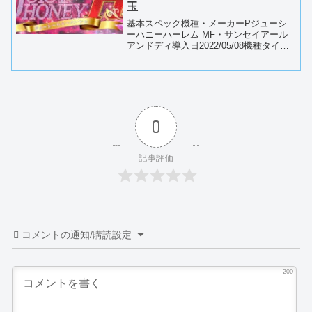
玉
基本スペック機種・メーカーPジューシ
ーハニーハーレム MF・サンセイアール
アンドディ導入日2022/05/08機種タイプ1
種2種混合機初当たり確率1/319.7RUSH突
入率79.7%RUSH時大当たり確率約1/64.1
継続率約79.3%(...
0
記事評価
コメントの通知/購読設定
200