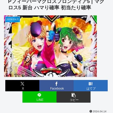
Pフィーバーマクロスフロンティア5 | マク
ロス5 新台 ハマり確率 初当たり確率
2024年4月
X
Facebook
はてブ
LINE
コピー
2024.04.14