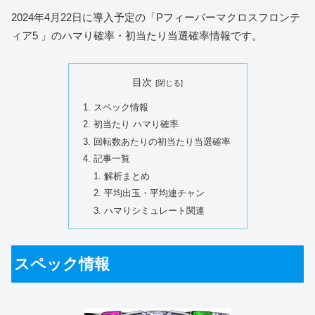
2024年4月22日に導入予定の「Pフィーバーマクロスフロンテ
ィア5 」のハマり確率・初当たり当選確率情報です。
目次
スペック情報
初当たり ハマり確率
回転数あたりの初当たり当選確率
記事一覧
解析まとめ
平均出玉・平均連チャン
ハマりシミュレート関連
スペック情報