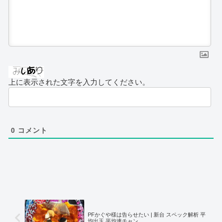
上に表示された文字を入力してください。
0
コメント
PFかぐや様は告らせたい | 新台 スペック解析 平
均出玉 平均連チャン