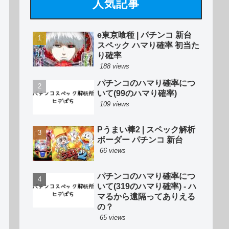
人気記事
e東京喰種 | パチンコ 新台
スペック ハマり確率 初当た
り確率
188 views
パチンコのハマり確率につ
いて(99のハマり確率)
109 views
Pうまい棒2 | スペック解析
ボーダー パチンコ 新台
66 views
パチンコのハマり確率につ
いて(319のハマり確率) - ハ
マるから遠隔ってありえる
の？
65 views