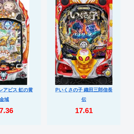
ンアビス 虹の黄
Pいくさの子 織田三郎信長
金域
伝
7.36
17.61