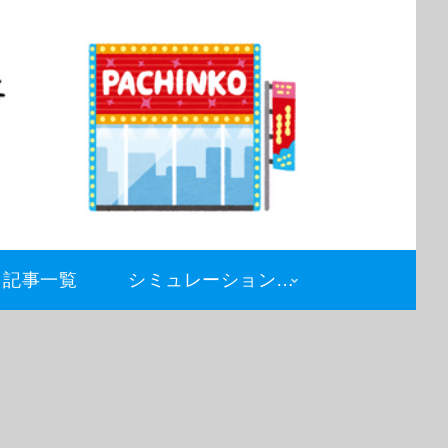
記事一覧
シミュレーション関連