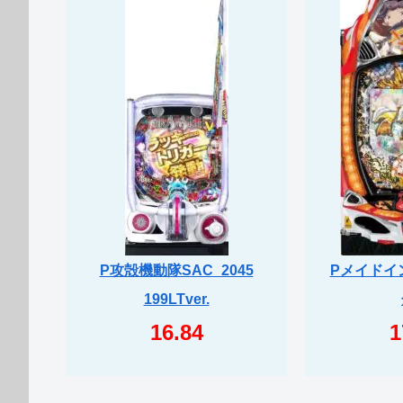
P攻殻機動隊SAC_2045
Pメイドイ
199LTver.
16.84
1