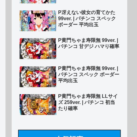
P冴えない彼女の育てかた
99ver. | パチンコ スペック
ボーダー 平均出玉
P黄門ちゃま寿限無 99ver. |
パチンコ 甘デジ ハマり確率
P黄門ちゃま寿限無 99ver. |
パチンコ スペック ボーダー
平均出玉
P黄門ちゃま寿限無 LLサイ
ズ 259ver. | パチンコ 初当
たり確率