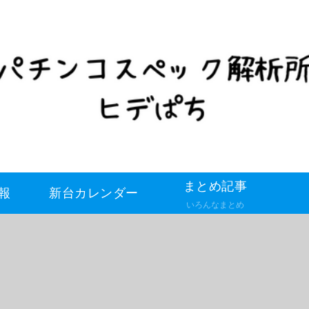
まとめ記事
報
新台カレンダー
いろんなまとめ