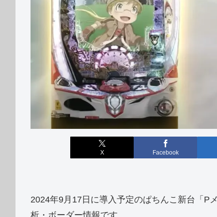
X
Facebook
2024年9月17日に導入予定のぱちんこ新台「
析・ボーダー情報です。