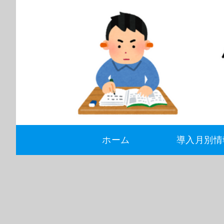
ホーム
導入月別情