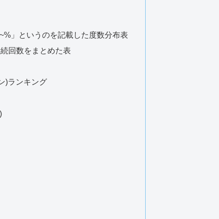
が~%」というのを記載した度数分布表
続回数をまとめた表
ン)ランキング
)