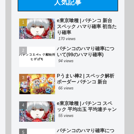
人気記事
e東京喰種 | パチンコ 新台
スペック ハマり確率 初当た
り確率
170 views
パチンコのハマり確率につ
いて(99のハマり確率)
94 views
Pうまい棒2 | スペック解析
ボーダー パチンコ 新台
66 views
e東京喰種 | パチンコ スペ
ック 平均出玉 平均連チャン
55 views
パチンコのハマり確率につ