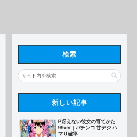
検索
新しい記事
P冴えない彼女の育てかた
99ver. | パチンコ 甘デジ ハ
マり確率