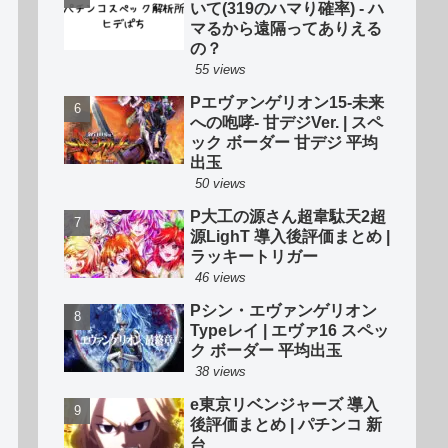
いて(319のハマり確率) - ハ
マるから遠隔ってありえる
の？
55 views
Pエヴァンゲリオン15-未来
への咆哮- 甘デジVer. | スペ
ック ボーダー 甘デジ 平均
出玉
50 views
P大工の源さん超韋駄天2超
源LighT 導入後評価まとめ |
ラッキートリガー
46 views
Pシン・エヴァンゲリオン
Typeレイ | エヴァ16 スペッ
ク ボーダー 平均出玉
38 views
e東京リベンジャーズ 導入
後評価まとめ | パチンコ 新
台