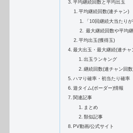
平均継続回数と平均出玉
平均継続回数(連チャン)
「10回継続大当たり
最大継続回数や平均継
平均出玉(獲得玉)
最大出玉・最大継続(連チャ
出玉ランキング
継続回数(連チャン回数
ハマり確率・初当たり確率
遊タイム(ボーダー)情報
関連記事
まとめ
類似記事
PV動画/公式サイト