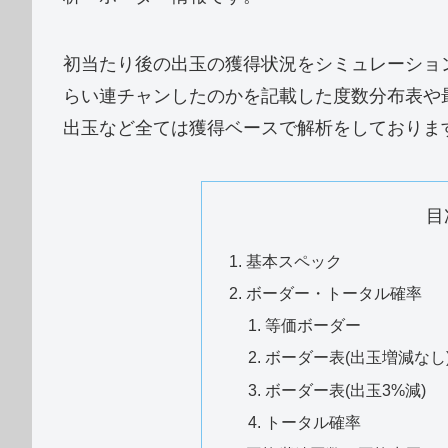
初当たり後の出玉の獲得状況をシミュレーショ
らい連チャンしたのかを記載した度数分布表や
出玉など全ては獲得ベースで解析をしておりま
目
基本スペック
ボーダー・トータル確率
等価ボーダー
ボーダー表(出玉増減なし
ボーダー表(出玉3%減)
トータル確率