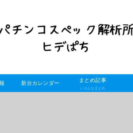
まとめ記事
報
新台カレンダー
いろんなまとめ