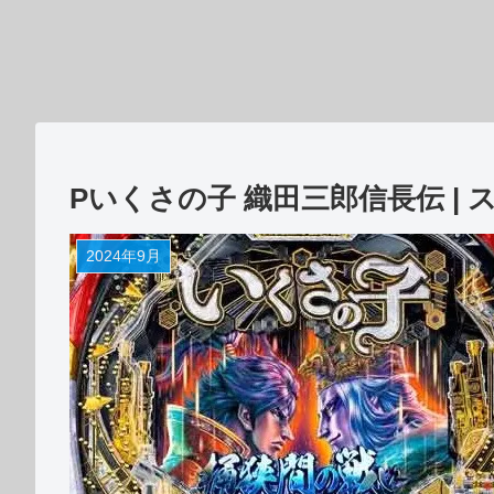
Pいくさの子 織田三郎信長伝 |
2024年9月