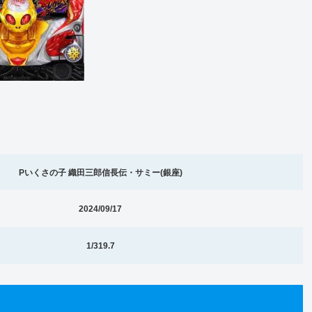
Pいくさの子 織田三郎信長伝・サミー(銀座)
2024/09/17
1/319.7