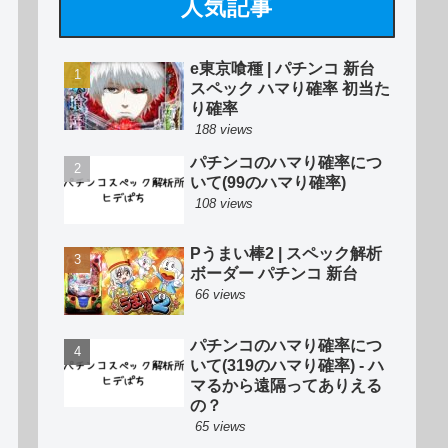
人気記事
e東京喰種 | パチンコ 新台
スペック ハマり確率 初当た
り確率
188 views
パチンコのハマり確率につ
いて(99のハマり確率)
108 views
Pうまい棒2 | スペック解析
ボーダー パチンコ 新台
66 views
パチンコのハマり確率につ
いて(319のハマり確率) - ハ
マるから遠隔ってありえる
の？
65 views