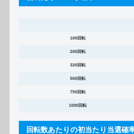
100回転
200回転
320回転
500回転
750回転
1000回転
回転数あたりの初当たり当選確