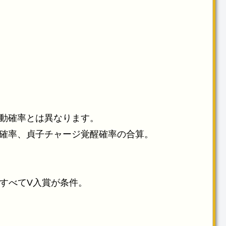
作動確率とは異なります。
ジ確率、貞子チャージ覚醒確率の合算。
りはすべてV入賞が条件。