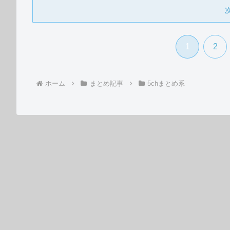
1
2
ホーム
まとめ記事
5chまとめ系