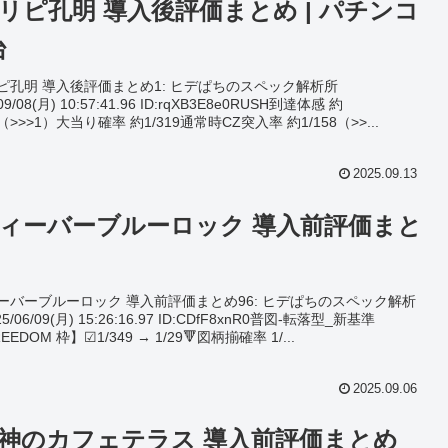
パリピ孔明 導入後評価まとめ | パチンコ
台
ピ孔明 導入後評価まとめ1: ヒデぱちのスペック解析所
09/08(月) 10:57:41.96 ID:rqXB3E8e0RUSH到達体感 約
9（>>>1）大当り確率 約1/319通常時CZ突入率 約1/158（>>...
2025.09.13
フィーバーブルーロック 導入前評価まと
ーバーブルーロック 導入前評価まとめ96: ヒデぱちのスペック解析
25/06/09(月) 15:26:16.97 ID:CDfF8xnR0普図-転落型_新基準
EEDOM 枠】☑1/349 → 1/29🔻図柄揃確率 1/...
2025.09.06
女神のカフェテラス 導入前評価まとめ