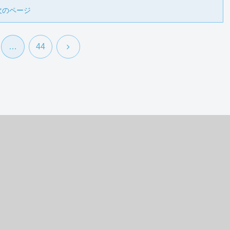
次のページ
次
…
44
へ