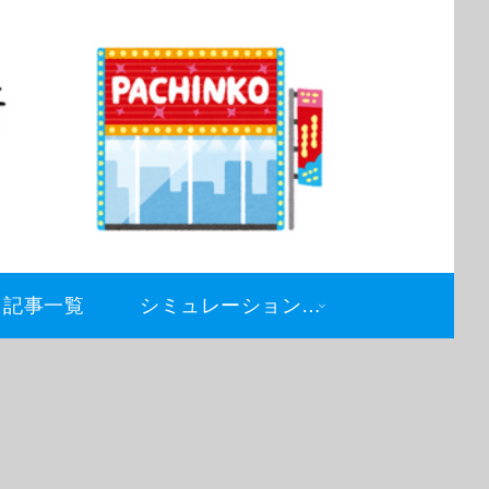
記事一覧
シミュレーション関連