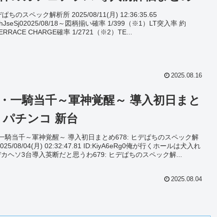
デぱちのスペック解析所 2025/08/11(月) 12:36:35.65
7hJseSj02025/08/18～図柄揃い確率 1/399（※1）LT突入率 約
ERRACE CHARGE確率 1/2721（※2）TE...
2025.08.16
真・一騎当千～軍神覚醒～ 導入初日まと
| パチンコ 新台
一騎当千～軍神覚醒～ 導入初日まとめ678: ヒデぱちのスペック解
025/08/04(月) 02:32:47.81 ID:KiyA6eRg0俺が行くホールは犬入れ
カヘソ3台導入英断だと思うわ679: ヒデぱちのスペック解...
2025.08.04