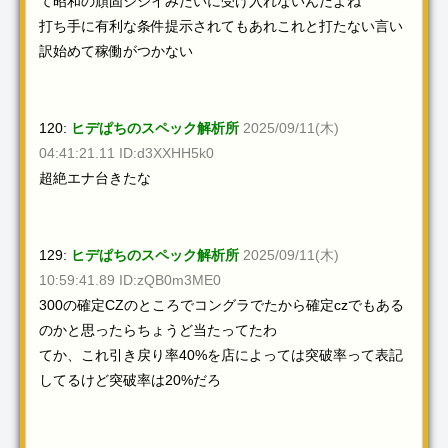
て昭和の頑固ジジイみたいに受け入れないんだよね
打ち手に有利な条件提示されてもあれこれと打たない言い
訳始めて稼働がつかない
120:
ヒデぱちのスペック解析所
2025/09/11(木)
04:41:21.11 ID:d3XXHH5k0
超絶エナ台きたな
129:
ヒデぱちのスペック解析所
2025/09/11(木)
10:59:41.89 ID:zQB0m3ME0
300の確定CZのところでコングラでたから確定czでもある
のかと思ったらちょうど当たってたわ
てか、これ引き戻り率40%を店によっては突破率って表記
してるけど突破率は20%だろ