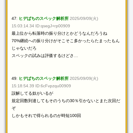
47:
ヒデぱちのスペック解析所
2025/09/09(火)
15:03:14.34 ID:qsegJ+rp00909
最上位から転落時の振り分けとかどうなんだろうね
70%継続への振り分けがそこそこ多かったらたまったもん
じゃないだろ
スペックの試みは評価するけどさ…
49:
ヒデぱちのスペック解析所
2025/09/09(火)
15:18:54.39 ID:6cFvpzqu00909
誤解してる奴がいるが
規定回数到達してもそのうちの30％引かないとまた次回だ
ぞ
しかもそれで得られるのが時短100回