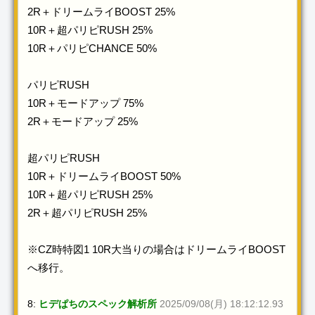
2R＋ドリームライBOOST 25%
10R＋超パリピRUSH 25%
10R＋パリピCHANCE 50%
パリピRUSH
10R＋モードアップ 75%
2R＋モードアップ 25%
超パリピRUSH
10R＋ドリームライBOOST 50%
10R＋超パリピRUSH 25%
2R＋超パリピRUSH 25%
※CZ時特図1 10R大当りの場合はドリームライBOOST
へ移行。
8:
ヒデぱちのスペック解析所
2025/09/08(月) 18:12:12.93