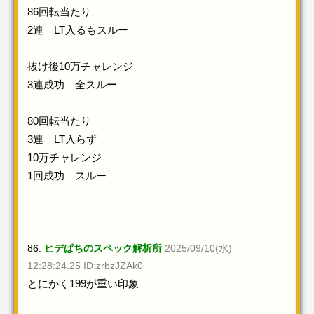
86回転当たり
2連 LT入るもスルー
抜け後10万チャレンジ
3連成功 全スルー
80回転当たり
3連 LT入らず
10万チャレンジ
1回成功 スルー
86:
ヒデぱちのスペック解析所
2025/09/10(水)
12:28:24.25 ID:zrbzJZAk0
とにかく199が重い印象