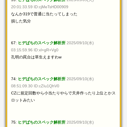
20:01:33.59 ID:cjMeTsHD00909
なんか319で普通に当たってしまった
損した気分
67:
ヒデぱちのスペック解析所
2025/09/10(水)
03:15:59.96 ID:xl+gR+Vg0
孔明の罠台は草生えますわw
74:
ヒデぱちのスペック解析所
2025/09/10(水)
08:51:09.30 ID:cZIu1QhV0
CZに規定回数やら小当たりやらで天井作ったり上位とかス
ロットみたい
75:
ヒデぱちのスペック解析所
2025/09/10(水)