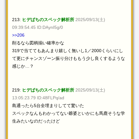
213:
ヒデぱちのスペック解析所
2025/09/13(土)
09:39:54.45 ID:DAynI5g/0
>>206
削るなら図柄揃い確率かな
319で当ててもあんまり嬉しく無いし1／2000くらいにし
て更にチャンスゾーン振り分けももう少し良くするような
感じか…？
219:
ヒデぱちのスペック解析所
2025/09/13(土)
13:05:23.79 ID:48FLPq/ad
島通ったら5台全埋まりしてて驚いた
スペックなんもわかってない爺婆といかにも馬鹿そうな学
生みたいなのだったけど