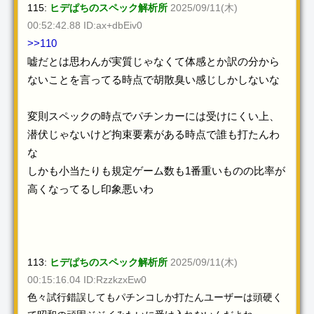
115:
ヒデぱちのスペック解析所
2025/09/11(木)
00:52:42.88 ID:ax+dbEiv0
>>110
嘘だとは思わんが実質じゃなくて体感とか訳の分から
ないことを言ってる時点で胡散臭い感じしかしないな
変則スペックの時点でパチンカーには受けにくい上、
潜伏じゃないけど拘束要素がある時点で誰も打たんわ
な
しかも小当たりも規定ゲーム数も1番重いものの比率が
高くなってるし印象悪いわ
113:
ヒデぱちのスペック解析所
2025/09/11(木)
00:15:16.04 ID:RzzkzxEw0
色々試行錯誤してもパチンコしか打たんユーザーは頭硬く