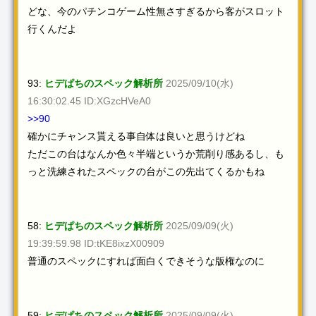
どな、今のパチンコゲーム性無さすぎるから客がスロット
行くんだよ
93:
ヒデぱちのスペック解析所
2025/09/10(水)
16:30:02.45 ID:XGzcHVeA0
>>90
確かにチャンス貰える事自体は良いと思うけどね
ただこの台はなんか色々半端というか荒削り感あるし、も
っと洗練されたスペックの台がこの先出てくるかもね
58:
ヒデぱちのスペック解析所
2025/09/09(火)
19:39:59.98 ID:tKE8ixzX00909
普通のスペックにすれば面白くできそうな版権なのに
59:
ヒデぱちのスペック解析所
2025/09/09(火)