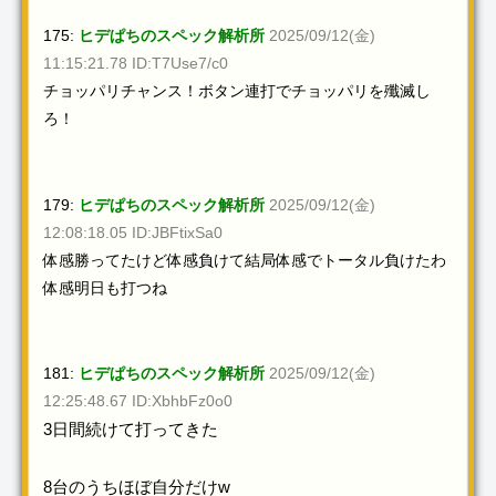
175:
ヒデぱちのスペック解析所
2025/09/12(金)
11:15:21.78 ID:T7Use7/c0
チョッパリチャンス！ボタン連打でチョッパリを殲滅し
ろ！
179:
ヒデぱちのスペック解析所
2025/09/12(金)
12:08:18.05 ID:JBFtixSa0
体感勝ってたけど体感負けて結局体感でトータル負けたわ
体感明日も打つね
181:
ヒデぱちのスペック解析所
2025/09/12(金)
12:25:48.67 ID:XbhbFz0o0
3日間続けて打ってきた
8台のうちほぼ自分だけw