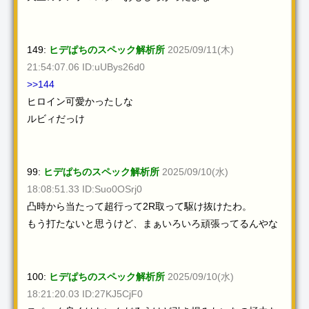
149:
ヒデぱちのスペック解析所
2025/09/11(木)
21:54:07.06 ID:uUBys26d0
>>144
ヒロイン可愛かったしな
ルビィだっけ
99:
ヒデぱちのスペック解析所
2025/09/10(水)
18:08:51.33 ID:Suo0OSrj0
凸時から当たって超行って2R取って駆け抜けたわ。
もう打たないと思うけど、まぁいろいろ頑張ってるんやな
100:
ヒデぱちのスペック解析所
2025/09/10(水)
18:21:20.03 ID:27KJ5CjF0