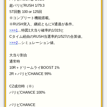
超パリピRUSH 1/79.3
ST回数 100 or 125回
※コンプリート機能搭載。
※RUSH突入、継続ともにV通過が条件。
>
>>1
…特図1大当り確率約1/319と
Cタイム経由のRUSH当選率約1/527の合算値。
>
>>2
…シミュレーション値。
大当り割合
通常時
10R＋ドリームライBOOST 1%
2R＋パリピCHANCE 99%
CZ成功時（※）
パリピCHANCE 100%
パリピCHANCE