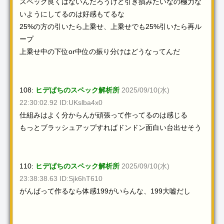
スペック良くはないんだろうけど引き損みたいなの極力な
いようにしてるのは好感もてるな
25%の方の引いたら上乗せ、上乗せでも25%引いたら再ル
ープ
上乗せ中の下位or中位の振り分けはどうなってんだ
108:
ヒデぱちのスペック解析所
2025/09/10(水)
22:30:02.92 ID:UKslba4x0
仕組みはよく分からんが頑張って作ってるのは感じる
もっとブラッシュアップすればドンドン面白い台出せそう
110:
ヒデぱちのスペック解析所
2025/09/10(水)
23:38:38.63 ID:Sjk6hT610
がんばって作るなら体感199がいらんな、199大嘘だし