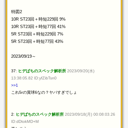
特図2
10R ST23回＋時短229回 9%
10R ST23回＋時短77回 41%
5R ST23回＋時短229回 7%
5R ST23回＋時短77回 43%
2023/09/19～
37:
ヒデぱちのスペック解析所
2023/09/20(水)
13:38:05.82 ID:yfZibTsn0
>>1
これ5rの賞球6なの？ヤバすぎでしょ
2:
ヒデぱちのスペック解析所
2023/09/18(月) 00:08:03.26
ID:dDtokMD+M