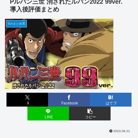
Pルパン三世 消されたルパン2022 99ver.
導入後評価まとめ
5chまとめ系
X
Facebook
はてブ
LINE
コピー
2023.09.21