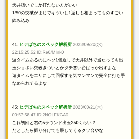
天井狙いでしか打たない方がいい
1/50の突破がまじでキツいし1返しも相まってものすごい
飲み込み
41:
ヒデぱちのスペック解析所
2023/09/20(水)
22:15:25.52 ID:Re8/MInk0
遊タイムあるのにヘソ1個返しで天井以外で当たっても出
玉ショボい突破きついとかタチ悪い台ばっか出すよな
遊タイムをエサにして回収する気マンマンで完全に打ち手
なめられてるよな
45:
ヒデぱちのスペック解析所
2023/09/21(木)
00:57:58.47 ID:2NQLFKGA0
これ初回と右の5ラウンド出玉250くらい？
だとしたら振り分けでも殺してくるクソ台やな