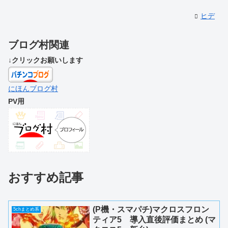
ヒデ
ブログ村関連
↓クリックお願いします
にほんブログ村
PV用
おすすめ記事
(P機・スマパチ)マクロスフロン
5chまとめ系
ティア5 導入直後評価まとめ (マ