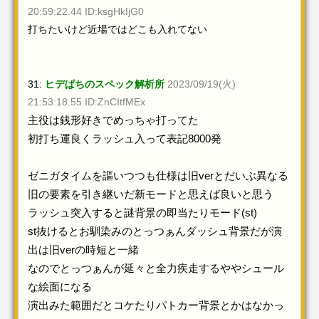
20:59:22.44 ID:ksgHkIjG0
打ちたいけど近場ではどこも入れてない
31:
ヒデぱちのスペック解析所
2023/09/19(火)
21:53:18.55 ID:ZnCItfMEx
主役は銭形好きでめっちゃ打ってた
初打ち運良くラッシュ入って表記8000発
ゼニガタイムを謳いつつも仕様は旧verとだいぶ異なる
旧の要素を引き継いだ新モードと思えば良いと思う
ラッシュ突入すると謎背景の即当たりモード(st)
st抜けるとお馴染みのとっつぁんダッシュ背景だが演
出は旧verの時短と一緒
なのでとっつぁんが延々と全力疾走するややシュール
な絵面になる
演出みた範囲だとコケたりパトカー背景とかはなかっ