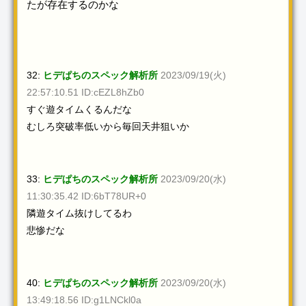
たが存在するのかな
32:
ヒデぱちのスペック解析所
2023/09/19(火)
22:57:10.51 ID:cEZL8hZb0
すぐ遊タイムくるんだな
むしろ突破率低いから毎回天井狙いか
33:
ヒデぱちのスペック解析所
2023/09/20(水)
11:30:35.42 ID:6bT78UR+0
隣遊タイム抜けしてるわ
悲惨だな
40:
ヒデぱちのスペック解析所
2023/09/20(水)
13:49:18.56 ID:g1LNCkl0a