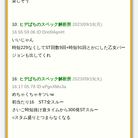
楽しそう
10:
ヒデぱちのスペック解析所
2023/09/18(月)
16:55:59.06 ID:DntXl4qmH
いいじゃん
時短229なくしてST回数9回+時短91回とかにした乙女バー
ジョンも出してくれ
16:
ヒデぱちのスペック解析所
2023/09/19(火)
16:17:05.78 ID:ePgnXMo3a
めちゃくちゃキツいw
初当たり16 ST7全スルー
さいご時短抜け遊タイムから300発STスルー
○スタム盛りとつまらなくなる