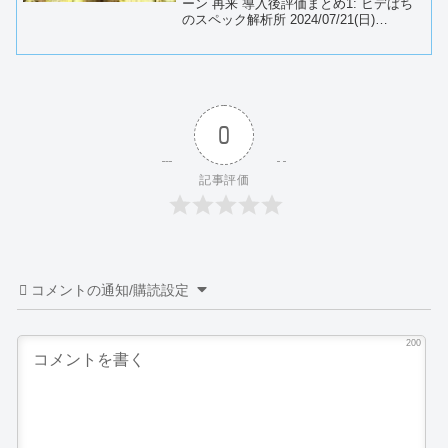
ーン 再来 導入後評価まとめ1: ヒデぱち
のスペック解析所 2024/07/21(日)
12:19:22.10 ID:HtDLZKkD0P,eフィーバー
機動戦士ガンダムUC(ユニコーン) 再来 -
白き...
0
記事評価
コメントの通知/購読設定
200