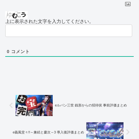
上に表示された文字を入力してください。
0
コメント
eルパン三世 銭形からの招待状 事前評価まとめ
e義風堂々!!～兼続と慶次～3 導入後評価まとめ