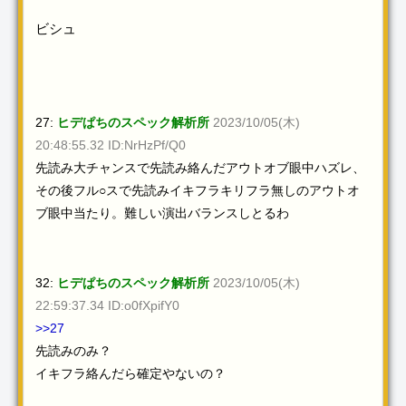
ビシュ
27:
ヒデぱちのスペック解析所
2023/10/05(木)
20:48:55.32 ID:NrHzPf/Q0
先読み大チャンスで先読み絡んだアウトオブ眼中ハズレ、
その後フル○スで先読みイキフラキリフラ無しのアウトオ
ブ眼中当たり。難しい演出バランスしとるわ
32:
ヒデぱちのスペック解析所
2023/10/05(木)
22:59:37.34 ID:o0fXpifY0
>>27
先読みのみ？
イキフラ絡んだら確定やないの？