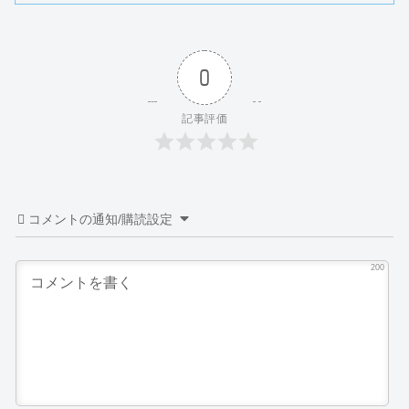
魔RUSH継続率 88%デデデRUSHB...
0
記事評価
コメントの通知/購読設定
200