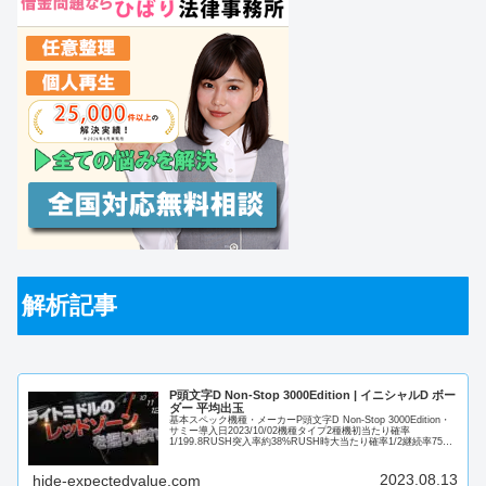
解析記事
P頭文字D Non-Stop 3000Edition | イニシャルD ボー
ダー 平均出玉
基本スペック機種・メーカーP頭文字D Non-Stop 3000Edition・
サミー導入日2023/10/02機種タイプ2種機初当たり確率
1/199.8RUSH突入率約38%RUSH時大当たり確率1/2継続率75%
(時短2回)賞球数1&4...
2023.08.13
hide-expectedvalue.com