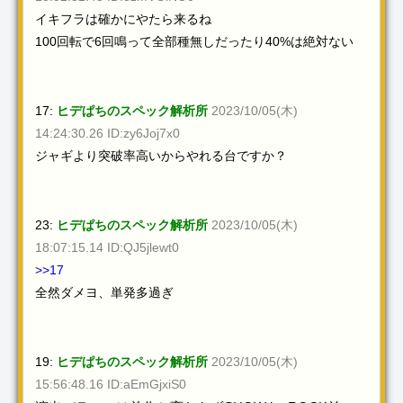
イキフラは確かにやたら来るね
100回転で6回鳴って全部種無しだったり40%は絶対ない
17:
ヒデぱちのスペック解析所
2023/10/05(木)
14:24:30.26 ID:zy6Joj7x0
ジャギより突破率高いからやれる台ですか？
23:
ヒデぱちのスペック解析所
2023/10/05(木)
18:07:15.14 ID:QJ5jlewt0
>>17
全然ダメヨ、単発多過ぎ
19:
ヒデぱちのスペック解析所
2023/10/05(木)
15:56:48.16 ID:aEmGjxiS0