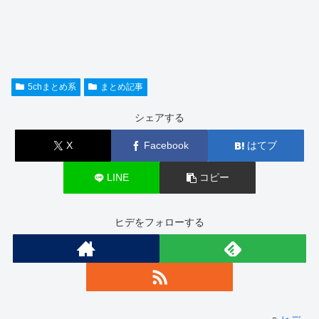
5chまとめ系
まとめ記事
シェアする
X
Facebook
はてブ
LINE
コピー
ヒデをフォローする