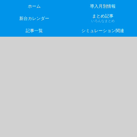
ホーム
導入月別情報
まとめ記事
新台カレンダー
いろんなまとめ
記事一覧
シミュレーション関連