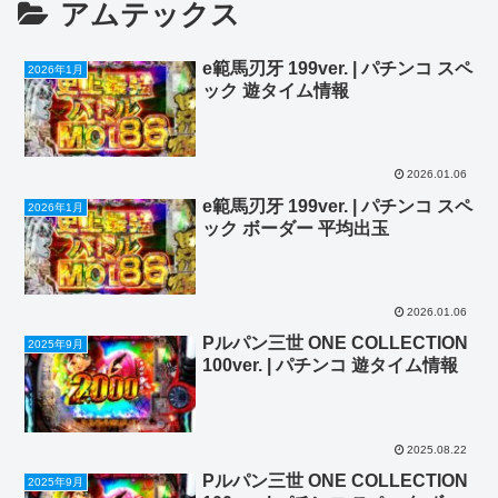
アムテックス
e範馬刃牙 199ver. | パチンコ スペ
2026年1月
ック 遊タイム情報
2026.01.06
e範馬刃牙 199ver. | パチンコ スペ
2026年1月
ック ボーダー 平均出玉
2026.01.06
Pルパン三世 ONE COLLECTION
2025年9月
100ver. | パチンコ 遊タイム情報
2025.08.22
Pルパン三世 ONE COLLECTION
2025年9月