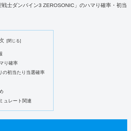
聖戦士ダンバイン3 ZEROSONIC」のハマり確率・初当
次
報
ハマり確率
りの初当たり当選確率
め
ミュレート関連