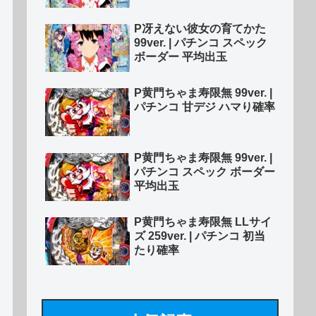
P冴えない彼女の育てかた
99ver. | パチンコ スペック
ボーダー 平均出玉
P黄門ちゃま寿限無 99ver. |
パチンコ 甘デジ ハマり確率
P黄門ちゃま寿限無 99ver. |
パチンコ スペック ボーダー
平均出玉
P黄門ちゃま寿限無 LLサイ
ズ 259ver. | パチンコ 初当
たり確率