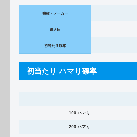
機種・メーカー
導入日
初当たり確率
初当たり ハマり確率
100 ハマり
200 ハマり