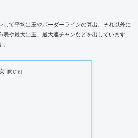
ンして平均出玉やボーダーラインの算出、それ以外に
布表や最大出玉、最大連チャンなどを出しています。
す。
次