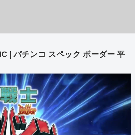
IC | パチンコ スペック ボーダー 平