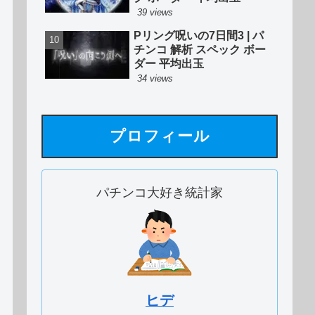
39 views
Pリング呪いの7日間3 | パ
チンコ 解析 スペック ボー
ダー 平均出玉
34 views
プロフィール
パチンコ大好き統計家
ヒデ