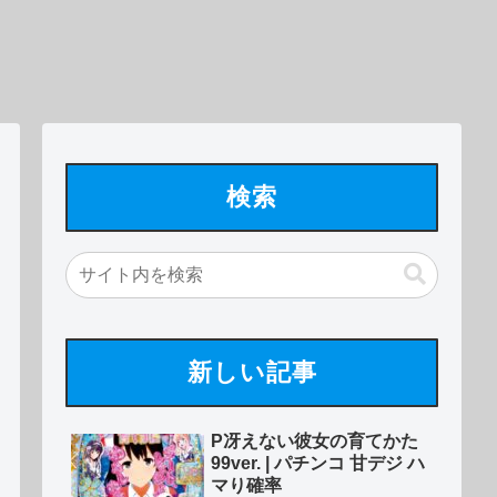
検索
新しい記事
P冴えない彼女の育てかた
99ver. | パチンコ 甘デジ ハ
マり確率