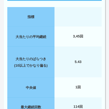
指標
3,45回
大当たりの平均継続
大当たりのばらつき
5.43
(10以上でかなり偏る)
1回
中央値
114回
最大継続回数