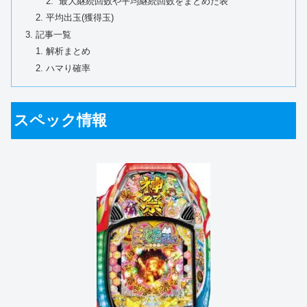
最大継続回数や平均継続回数をまとめた表
平均出玉(獲得玉)
記事一覧
解析まとめ
ハマり確率
スペック情報