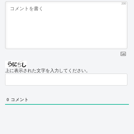
200
上に表示された文字を入力してください。
0
コメント