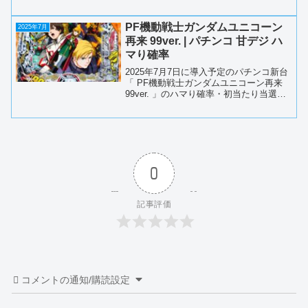
ム搭載機種の場合、シミュレーションを
用いた残回転数の等価ボーダーを算出し
ています。スペック情報機種・メーカーe
PF機動戦士ガンダムユニコーン
2025年7月
ノ...
再来 99ver. | パチンコ 甘デジ ハ
マり確率
2025年7月7日に導入予定のパチンコ新台
「 PF機動戦士ガンダムユニコーン再来
99ver. 」のハマり確率・初当たり当選確
率情報です。スペック情報機種・メーカ
ーPF機動戦士ガンダムユニコーン再来
99ver. ・SANKYO導入日202...
0
記事評価
コメントの通知/購読設定