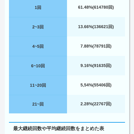
61.48%(614780回)
1回
13.66%(136621回)
2~3回
7.88%(78791回)
4~5回
9.16%(91635回)
6~10回
5,54%(55406回)
11~20回
2.28%(22767回)
21~回
最大継続回数や平均継続回数をまとめた表