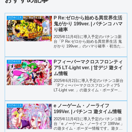
P Re:ゼロから始める異世界生活
2025年11月
鬼がかり 199ver. | パチンコ ハマ
り確率
2025年11月4日に導入予定のパチンコ新
台「P Re:ゼロから始める異世界生活 鬼
がかり 199ver.」のハマり確率・初当たり
当選確率情報です。スペック情報機種・
メーカーP Re:ゼロから始める異世界生活
鬼がかり 199ver.・大都...
Pフィーバーマクロスフロンティ
2025年6月
ア5 LT‐Light ver. | 甘デジ 遊タイ
ム情報
2025年6月2日に導入予定のパチンコ新台
「Pフィーバーマクロスフロンティア5
LT‐Light ver. 」の遊タイム・ボーダー情
報です。遊タイム搭載機種の場合、シミ
ュレーションを用いた残回転数の等価ボ
ーダーを算出しています。スペック情
e ノーゲーム・ノーライフ
2025年11月
報...
199Ver. | パチンコ 遊タイム情報
2025年11月4日に導入予定のパチンコ新
台「e ノーゲーム・ノーライフ 199Ver.」
の遊タイム・ボーダー情報です。遊タイ