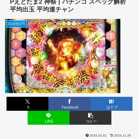
Pえとたま2 神祭 | パチンコ スペック解析
平均出玉 平均連チャン
2024年12月
X
Facebook
はてブ
LINE
コピー
2024.10.22
2024.11.26