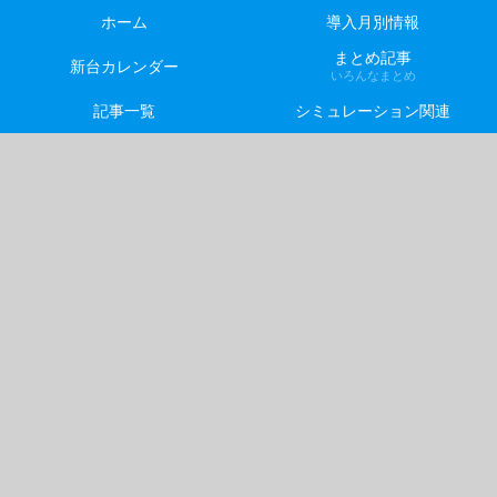
ホーム
導入月別情報
まとめ記事
新台カレンダー
いろんなまとめ
記事一覧
シミュレーション関連