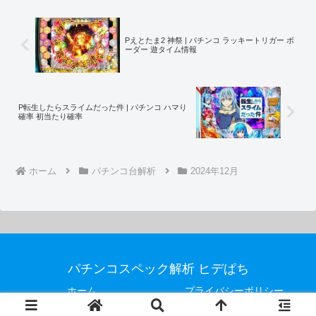
Pえとたま2 神祭 | パチンコ ラッキートリガー ボ
ーダー 遊タイム情報
P転生したらスライムだった件 | パチンコ ハマり
確率 初当たり確率
ホーム
パチンコ台解析
2024年12月
パチンコスペック解析 ヒデぱち
ホーム
プライバシーポリシー
記事一覧
お問い合わせ