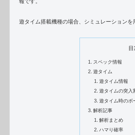
報です。
遊タイム搭載機種の場合、シミュレーションを
目
スペック情報
遊タイム
遊タイム情報
遊タイムの突入
遊タイム時のボー
解析記事
解析まとめ
ハマり確率