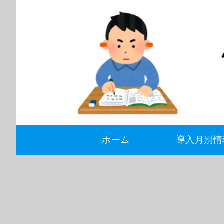
ホーム
導入月別情