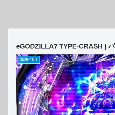
eGODZILLA7 TYPE-CRAS
2025年8月