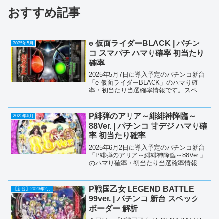
おすすめ記事
e 仮面ライダーBLACK | パチン
2025年5月
コ スマパチ ハマり確率 初当たり
確率
2025年5月7日に導入予定のパチンコ新台
「e 仮面ライダーBLACK」のハマり確
率・初当たり当選確率情報です。スペッ
ク情報機種・メーカーe 仮面ライダー
BLACK・京楽産業導入日2025/05/07初当
たり確率約1/349.9初当たり ハ...
P緋弾のアリア～緋緋神降臨～
2025年6月
88Ver. | パチンコ 甘デジ ハマり確
率 初当たり確率
2025年6月2日に導入予定のパチンコ新台
「P緋弾のアリア～緋緋神降臨～88Ver.」
のハマり確率・初当たり当選確率情報で
す。スペック情報機種・メーカーP緋弾
のアリア～緋緋神降臨～88Ver. ・藤商事
導入日2025/06/02初当たり確率...
P戦国乙女 LEGEND BATTLE
【新台】2023年2月
99ver. | パチンコ 新台 スペック
ボーダー 解析