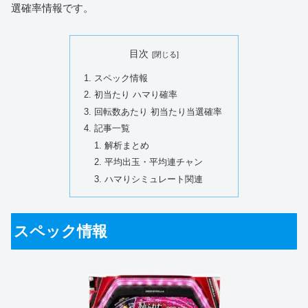
選確率情報です。
目次
スペック情報
初当たり ハマり確率
回転数あたり 初当たり当選確率
記事一覧
解析まとめ
平均出玉・平均連チャン
ハマりシミュレート関連
スペック情報