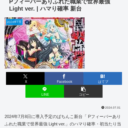
Pフィーバーありふれた職業で世界最強
Light ver. | ハマり確率 新台
2024年7月
X
Facebook
はてブ
LINE
コピー
2024.07.01
2024年7月8日に導入予定のぱちんこ新台「 Pフィーバーあり
ふれた職業で世界最強 Light ver.」のハマり確率・初当たり当