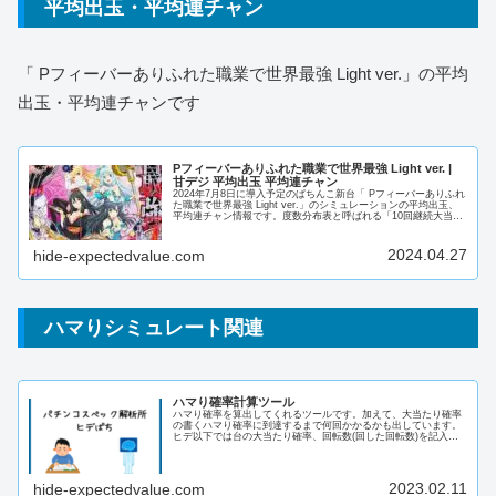
平均出玉・平均連チャン
「 Pフィーバーありふれた職業で世界最強 Light ver.」の平均
出玉・平均連チャンです
Pフィーバーありふれた職業で世界最強 Light ver. |
甘デジ 平均出玉 平均連チャン
2024年7月8日に導入予定のぱちんこ新台「 Pフィーバーありふれ
た職業で世界最強 Light ver.」のシミュレーションの平均出玉、
平均連チャン情報です。度数分布表と呼ばれる「10回継続大当た
りが~%」というのを記載した表最大出玉や連チ...
2024.04.27
hide-expectedvalue.com
ハマりシミュレート関連
ハマり確率計算ツール
ハマり確率を算出してくれるツールです。加えて、大当たり確率
の書くハマり確率に到達するまで何回かかるかも出しています。
ヒデ以下では台の大当たり確率、回転数(回した回転数)を記入す
ることで ハマり確率と何回に1回起こる事象かを説明 大当たり確
率...
2023.02.11
hide-expectedvalue.com