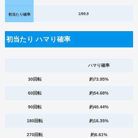
1/99.9
初当たり確率
初当たり ハマり確率
ハマり確率
30回転
約73.95%
60回転
約54.68%
90回転
約40.44%
180回転
約16.35%
270回転
約6.61%