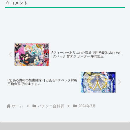
0
コメント
Pフィーバーありふれた職業で世界最強 Light ver.
| スペック 甘デジ ボーダー 平均出玉
Pとある魔術の禁書目録2 | とある2 スペック解析
平均出玉 平均連チャン
ホーム
パチンコ台解析
2024年7月