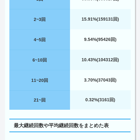
15.91%(159131回)
2~3回
9.54%(95426回)
4~5回
10.43%(104312回)
6~10回
3.70%(37043回)
11~20回
0.32%(3161回)
21~回
最大継続回数や平均継続回数をまとめた表