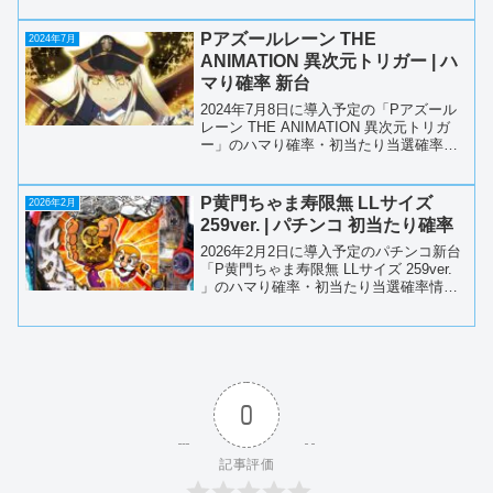
いた残回転数の等価ボーダーを算出して
います。スペック情報機種・メーカーeル
Pアズールレーン THE
2024年7月
パン三世VSキ...
ANIMATION 異次元トリガー | ハ
マり確率 新台
2024年7月8日に導入予定の「Pアズール
レーン THE ANIMATION 異次元トリガ
ー」のハマり確率・初当たり当選確率情
報です。スペック情報機種・メーカーP
アズールレーン THE ANIMATION 異次元
トリガー・京楽産業導入日20...
P黄門ちゃま寿限無 LLサイズ
2026年2月
259ver. | パチンコ 初当たり確率
2026年2月2日に導入予定のパチンコ新台
「P黄門ちゃま寿限無 LLサイズ 259ver.
」のハマり確率・初当たり当選確率情報
です。スペック情報機種・メーカーP黄
門ちゃま寿限無 LLサイズ 259ver. ・平和
導入日2026/02/02...
0
記事評価