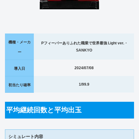
機種・メーカ
Pフィーバーありふれた職業で世界最強 Light ver.・
SANKYO
ー
2024/07/08
導入日
1/99.9
初当たり確率
平均継続回数と平均出玉
シミュレート内容