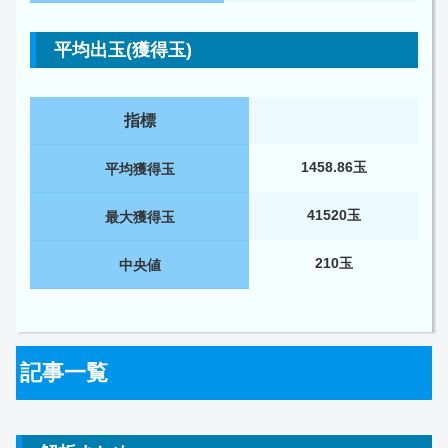
平均出玉(獲得玉)
指標
1458.86玉
平均獲得玉
41520玉
最大獲得玉
210玉
中央値
記事一覧