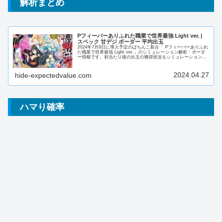
解析まとめ
Pフィーバーありふれた職業で世界最強 Light ver. |
スペック 甘デジ ボーダー 平均出玉
2024年7月8日に導入予定のぱちんこ新台「 Pフィーバーありふれ
た職業で世界最強 Light ver.」のシミュレーション解析・ボーダ
ー情報です。初当たり後の出玉の獲得状況をシミュレーションし
て平均出玉やボーダーの算出、それ以外にどのくら...
2024.04.27
hide-expectedvalue.com
ハマり確率