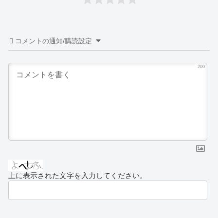
コメントの通知/購読設定
200
上に表示された文字を入力してください。