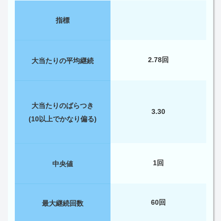
指標
2.78回
大当たりの平均継続
大当たりのばらつき
3.30
(10以上でかなり偏る)
1回
中央値
60回
最大継続回数