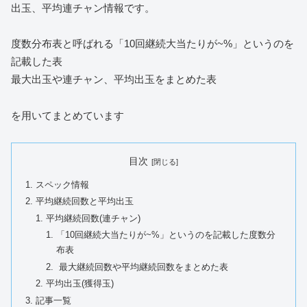
出玉、平均連チャン情報です。
度数分布表と呼ばれる「10回継続大当たりが~%」というのを
記載した表
最大出玉や連チャン、平均出玉をまとめた表
を用いてまとめています
目次
スペック情報
平均継続回数と平均出玉
平均継続回数(連チャン)
「10回継続大当たりが~%」というのを記載した度数分
布表
最大継続回数や平均継続回数をまとめた表
平均出玉(獲得玉)
記事一覧