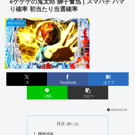
eゲゲゲの鬼太郎 獅子奮迅 | スマパチ ハマ
り確率 初当たり当選確率
2023年11月
X
Facebook
はてブ
LINE
コピー
2024.03.15
目次
機種情報