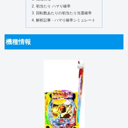
初当たり ハマり確率
回転数あたりの初当たり当選確率
解析記事・ハマり確率シミュレート
機種情報