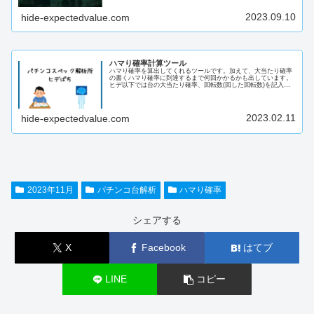
2023.09.10
hide-expectedvalue.com
ハマり確率計算ツール
ハマり確率を算出してくれるツールです。加えて、大当たり確率
の書くハマり確率に到達するまで何回かかるかも出しています。
ヒデ以下では台の大当たり確率、回転数(回した回転数)を記入す
ることで ハマり確率と何回に1回起こる事象かを説明 大当たり確
率...
2023.02.11
hide-expectedvalue.com
2023年11月
パチンコ台解析
ハマり確率
シェアする
X
Facebook
はてブ
LINE
コピー