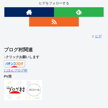
ヒデをフォローする
ヒデ
ブログ村関連
↓クリックお願いします
にほんブログ村
PV用