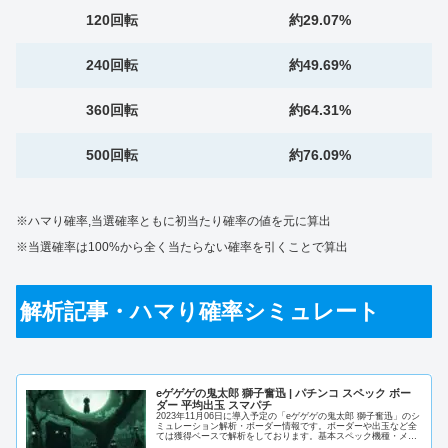
120回転
約29.07%
240回転
約49.69%
360回転
約64.31%
500回転
約76.09%
※ハマり確率,当選確率ともに初当たり確率の値を元に算出
※当選確率は100%から全く当たらない確率を引くことで算出
解析記事・ハマり確率シミュレート
eゲゲゲの鬼太郎 獅子奮迅 | パチンコ スペック ボー
ダー 平均出玉 スマパチ
2023年11月06日に導入予定の「eゲゲゲの鬼太郎 獅子奮迅」のシ
ミュレーション解析・ボーダー情報です。ボーダーや出玉など全
ては獲得ベースで解析をしております。基本スペック機種・メー
カーeゲゲゲの鬼太郎 獅子奮迅・JFJ(藤商事)導入日2...