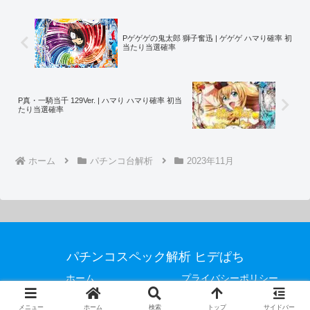
Pゲゲゲの鬼太郎 獅子奮迅 | ゲゲゲ ハマり確率 初
当たり当選確率
P真・一騎当千 129Ver. | ハマり ハマり確率 初当
たり当選確率
ホーム
パチンコ台解析
2023年11月
パチンコスペック解析 ヒデぱち
ホーム
プライバシーポリシー
記事一覧
お問い合わせ
メニュー
ホーム
検索
トップ
サイドバー