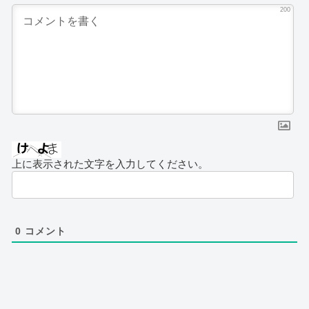
200
上に表示された文字を入力してください。
0
コメント