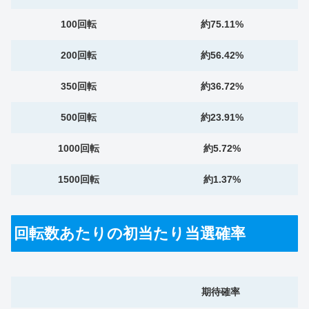
100回転
約75.11%
200回転
約56.42%
350回転
約36.72%
500回転
約23.91%
1000回転
約5.72%
1500回転
約1.37%
回転数あたりの初当たり当選確率
期待確率