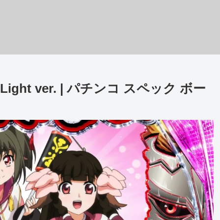
ht ver. | パチンコ スペック ボー