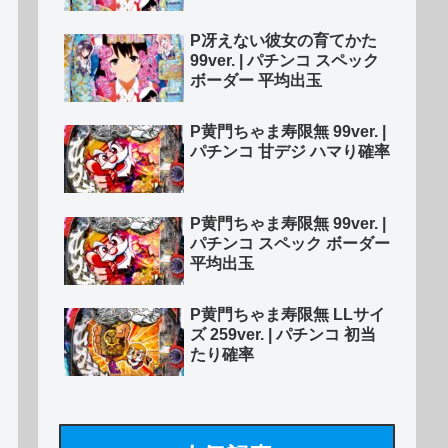
P冴えない彼女の育てかた
99ver. | パチンコ スペック
ボーダー 平均出玉
P黄門ちゃま寿限無 99ver. |
パチンコ 甘デジ ハマり確率
P黄門ちゃま寿限無 99ver. |
パチンコ スペック ボーダー
平均出玉
P黄門ちゃま寿限無 LLサイ
ズ 259ver. | パチンコ 初当
たり確率