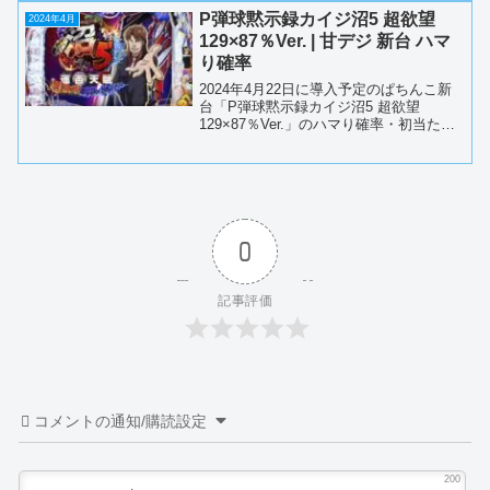
36.72%500回転約...
P弾球黙示録カイジ沼5 超欲望
2024年4月
129×87％Ver. | 甘デジ 新台 ハマ
り確率
2024年4月22日に導入予定のぱちんこ新
台「P弾球黙示録カイジ沼5 超欲望
129×87％Ver.」のハマり確率・初当たり
当選確率情報です。スペック情報機種・
メーカーP弾球黙示録カイジ沼5 超欲望
129×87％Ver.・高尾導入日2024/...
0
記事評価
コメントの通知/購読設定
200