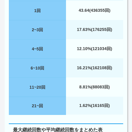
43.64(436355回)
1回
17.63%(176255回)
2~3回
12.10%(121034回)
4~5回
16.21%(162108回)
6~10回
8.81%(88083回)
11~20回
1.62%(16165回)
21~回
最大継続回数や平均継続回数をまとめた表