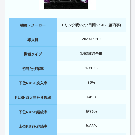
Pリング呪いの7日間3・JFJ(藤商事)
機種・メーカー
2023/09/19
導入日
1種2種混合機
機種タイプ
1/319.6
初当たり確率
80%
下位RUSH突入率
1/49.7
RUSH時大当たり確率
約70%
下位RUSH継続率
約83%
上位RUSH継続率