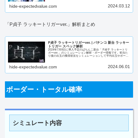
2024.03.12
hide-expectedvalue.com
「P貞子 ラッキートリガーver.」解析まとめ
P貞子 ラッキートリガーver. | パチンコ 新台 ラッキー
トリガー スペック解析
2024年7月8日に導入予定のぱちんこ新台「 P貞子 ラッキートリ
ガーver.」のシミュレーション解析・ボーダー情報です。初当た
り後の出玉の獲得状況をシミュレーションして平均出玉やボーダ
ーの算出、それ以外にどのくらい連チャンしたのかを記載し...
2024.06.01
hide-expectedvalue.com
ボーダー・トータル確率
シミュレート内容