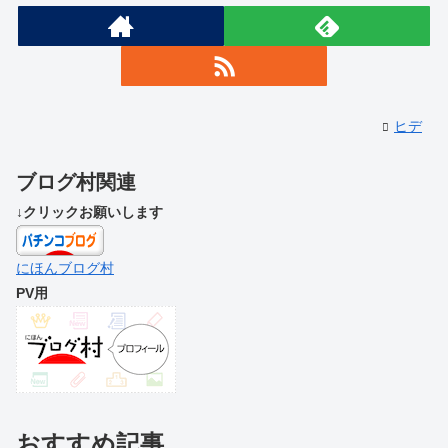
ヒデ
ブログ村関連
↓クリックお願いします
にほんブログ村
PV用
おすすめ記事