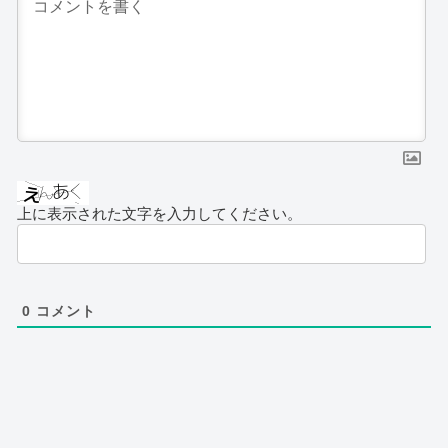
上に表示された文字を入力してください。
0
コメント