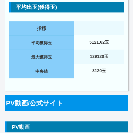
平均出玉(獲得玉)
指標
5121.62玉
平均獲得玉
129120玉
最大獲得玉
3120玉
中央値
PV動画/公式サイト
PV動画