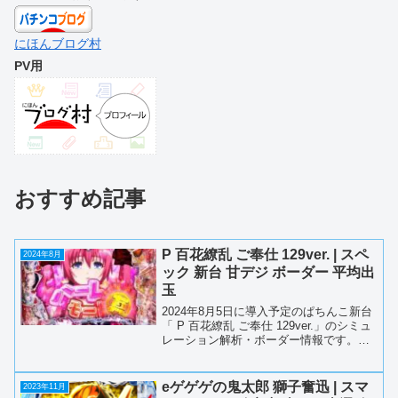
にほんブログ村
PV用
おすすめ記事
P 百花繚乱 ご奉仕 129ver. | スペ
2024年8月
ック 新台 甘デジ ボーダー 平均出
玉
2024年8月5日に導入予定のぱちんこ新台
「 P 百花繚乱 ご奉仕 129ver.」のシミュ
レーション解析・ボーダー情報です。初
当たり後の出玉の獲得状況をシミュレー
ションして平均出玉やボーダーの算出、
それ以外にどのくらい連チャンしたのか
eゲゲゲの鬼太郎 獅子奮迅 | スマ
2023年11月
を記...