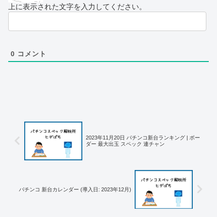
上に表示された文字を入力してください。
0
コメント
2023年11月20日 パチンコ新台ランキング | ボー
ダー 最大出玉 スペック 連チャン
パチンコ 新台カレンダー (導入日: 2023年12月)