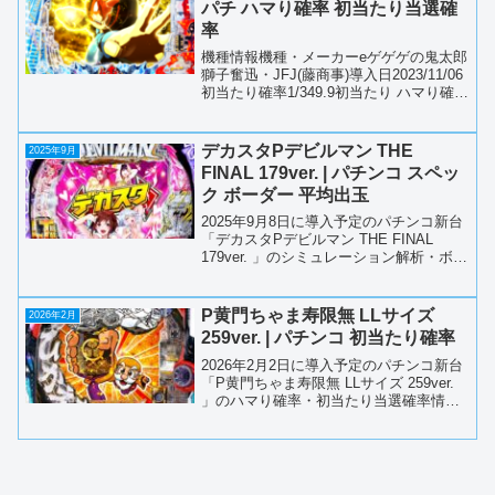
パチ ハマり確率 初当たり当選確
率
機種情報機種・メーカーeゲゲゲの鬼太郎
獅子奮迅・JFJ(藤商事)導入日2023/11/06
初当たり確率1/349.9初当たり ハマり確率
ハマり確率100回転約75.11%200回転約
56.42%350回転約36.72%500回転約
23.9...
デカスタPデビルマン THE
2025年9月
FINAL 179ver. | パチンコ スペッ
ク ボーダー 平均出玉
2025年9月8日に導入予定のパチンコ新台
「デカスタPデビルマン THE FINAL
179ver. 」のシミュレーション解析・ボー
ダー情報です。初当たり後の出玉の獲得
状況をシミュレーションして平均出玉や
ボーダーラインの算出、それ以外にど
P黄門ちゃま寿限無 LLサイズ
2026年2月
の...
259ver. | パチンコ 初当たり確率
2026年2月2日に導入予定のパチンコ新台
「P黄門ちゃま寿限無 LLサイズ 259ver.
」のハマり確率・初当たり当選確率情報
です。スペック情報機種・メーカーP黄
門ちゃま寿限無 LLサイズ 259ver. ・平和
導入日2026/02/02...