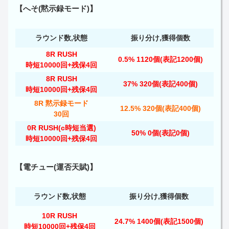
【へそ(黙示録モード)】
ラウンド数,状態
振り分け,獲得個数
8R RUSH
0.5% 1120個(表記1200個)
時短10000回+残保4回
8R RUSH
37% 320個(表記400個)
時短10000回+残保4回
8R 黙示録モード
12.5% 320個(表記400個)
30回
0R RUSH(c時短当選)
50% 0個(表記0個)
時短10000回+残保4回
【電チュー(運否天賦)】
ラウンド数,状態
振り分け,獲得個数
10R RUSH
24.7% 1400個(表記1500個)
時短10000回+残保4回