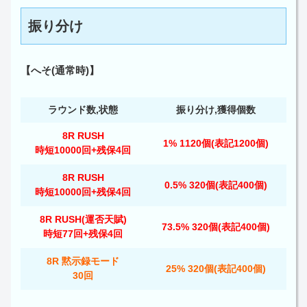
振り分け
【へそ(通常時)】
ラウンド数,状態
振り分け,獲得個数
8R RUSH
1% 1120個(表記1200個)
時短10000回+残保4回
8R RUSH
0.5% 320個(表記400個)
時短10000回+残保4回
8R RUSH(運否天賦)
73.5% 320個(表記400個)
時短77回+残保4回
8R 黙示録モード
25% 320個(表記400個)
30回