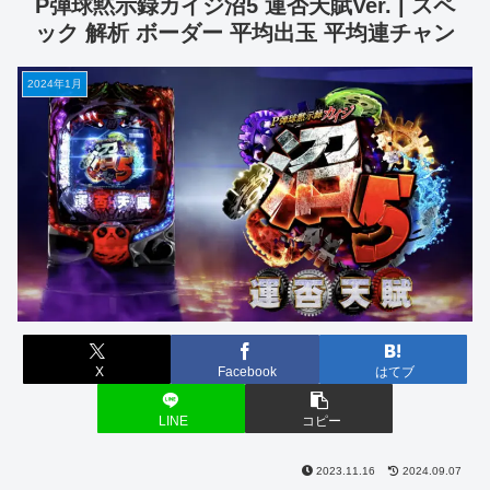
P弾球黙示録カイジ沼5 運否天賦Ver. | スペ
ック 解析 ボーダー 平均出玉 平均連チャン
2024年1月
X
Facebook
はてブ
LINE
コピー
2023.11.16
2024.09.07