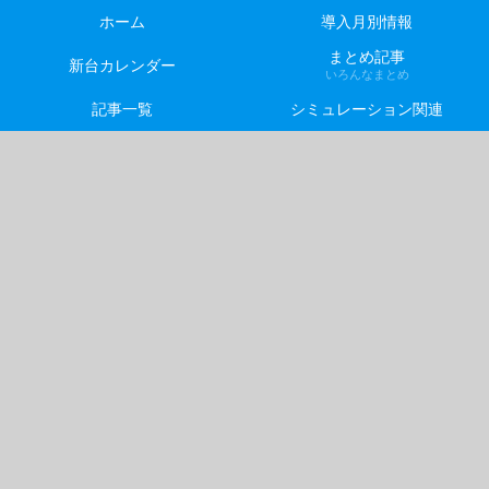
ホーム
導入月別情報
まとめ記事
新台カレンダー
いろんなまとめ
記事一覧
シミュレーション関連