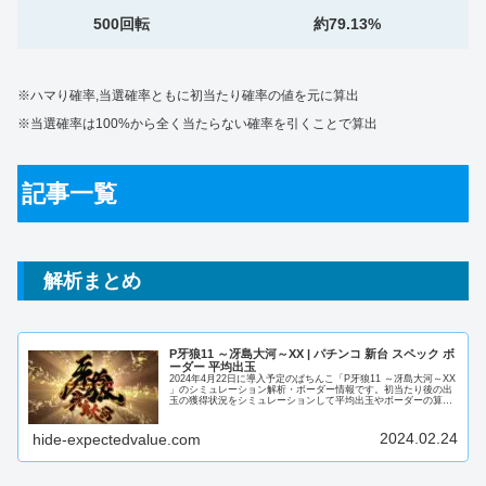
500回転
約79.13%
※ハマり確率,当選確率ともに初当たり確率の値を元に算出
※当選確率は100%から全く当たらない確率を引くことで算出
記事一覧
解析まとめ
P牙狼11 ～冴島大河～XX | パチンコ 新台 スペック ボ
ーダー 平均出玉
2024年4月22日に導入予定のぱちんこ「P牙狼11 ～冴島大河～XX
」のシミュレーション解析・ボーダー情報です。初当たり後の出
玉の獲得状況をシミュレーションして平均出玉やボーダーの算
出、それ以外にどのくらい連チャンしたのかを記載した度数...
2024.02.24
hide-expectedvalue.com