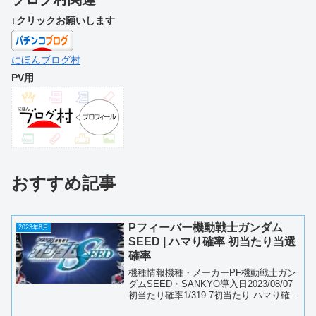
↓クリックお願いします
にほんブログ村
PV用
おすすめ記事
Pフィーバー機動戦士ガンダム
2023年8月
SEED | ハマり確率 初当たり当選
確率
機種情報機種・メーカーPF機動戦士ガン
ダムSEED・SANKYO導入日2023/08/07
初当たり確率1/319.7初当たり ハマり確率
ハマり確率100回転約73.10%200回転約