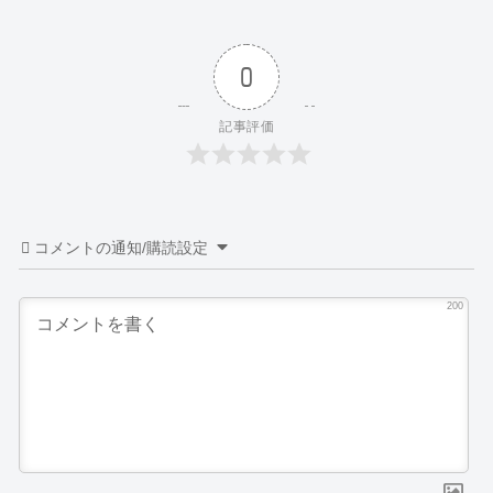
ムは遊タイムのボーダーでランキング
作...
0
記事評価
コメントの通知/購読設定
200