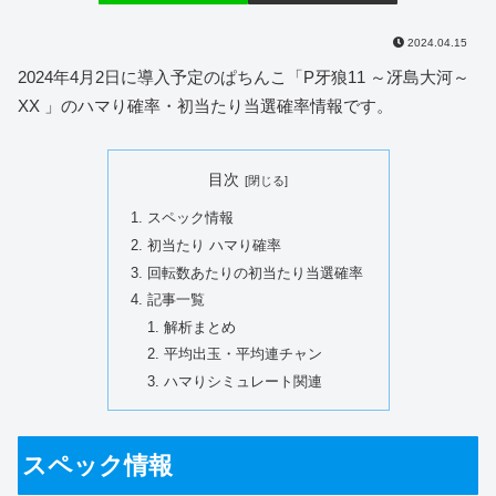
2024.04.15
2024年4月2日に導入予定のぱちんこ「P牙狼11 ～冴島大河～
XX 」のハマり確率・初当たり当選確率情報です。
目次
スペック情報
初当たり ハマり確率
回転数あたりの初当たり当選確率
記事一覧
解析まとめ
平均出玉・平均連チャン
ハマりシミュレート関連
スペック情報