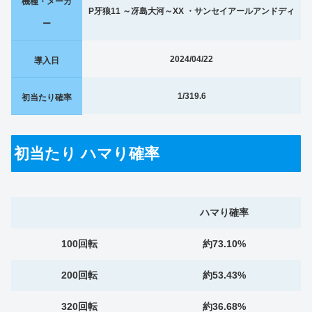
機種・メーカ
P牙狼11 ～冴島大河～XX ・
サンセイアールアンドディ
ー
2024/04/22
導入日
1/319.6
初当たり確率
初当たり ハマり確率
ハマり確率
100回転
約73.10%
200回転
約53.43%
320回転
約36.68%