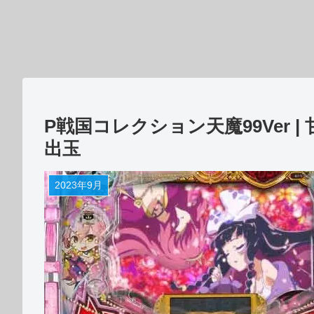
P戦国コレクション天魔99Ver |
出玉
2023年9月