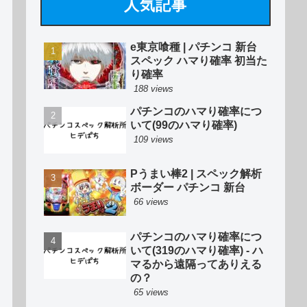
人気記事
e東京喰種 | パチンコ 新台
スペック ハマり確率 初当た
り確率
188 views
パチンコのハマり確率につ
いて(99のハマり確率)
109 views
Pうまい棒2 | スペック解析
ボーダー パチンコ 新台
66 views
パチンコのハマり確率につ
いて(319のハマり確率) - ハ
マるから遠隔ってありえる
の？
65 views