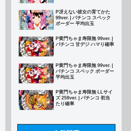
P冴えない彼女の育てかた
99ver. | パチンコ スペック
ボーダー 平均出玉
P黄門ちゃま寿限無 99ver. |
パチンコ 甘デジ ハマり確率
P黄門ちゃま寿限無 99ver. |
パチンコ スペック ボーダー
平均出玉
P黄門ちゃま寿限無 LLサイ
ズ 259ver. | パチンコ 初当
たり確率