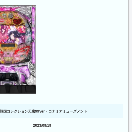
P戦国コレクション天魔99Ver・コナミアミューズメント
2023/09/19