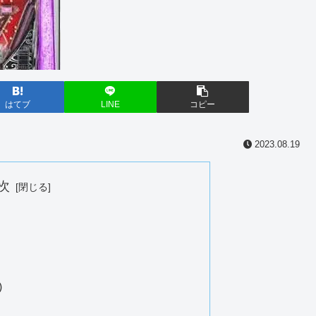
はてブ
LINE
コピー
2023.08.19
次
)