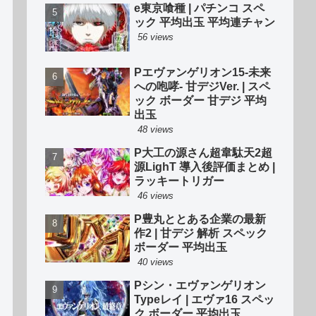
e東京喰種 | パチンコ スペ
ック 平均出玉 平均連チャン
56 views
Pエヴァンゲリオン15-未来
への咆哮- 甘デジVer. | スペ
ック ボーダー 甘デジ 平均
出玉
48 views
P大工の源さん超韋駄天2超
源LighT 導入後評価まとめ |
ラッキートリガー
46 views
P豊丸ととある企業の最新
作2 | 甘デジ 解析 スペック
ボーダー 平均出玉
40 views
Pシン・エヴァンゲリオン
Typeレイ | エヴァ16 スペッ
ク ボーダー 平均出玉