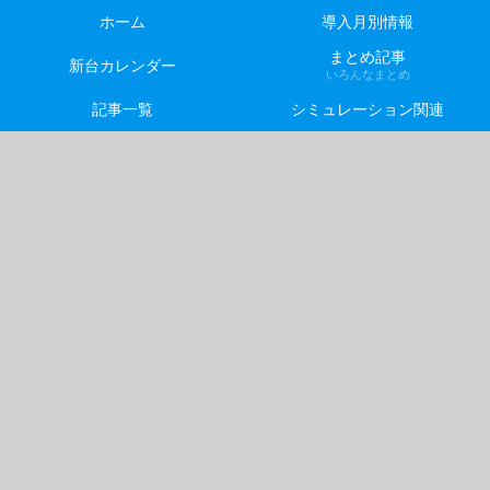
ホーム
導入月別情報
まとめ記事
新台カレンダー
いろんなまとめ
記事一覧
シミュレーション関連