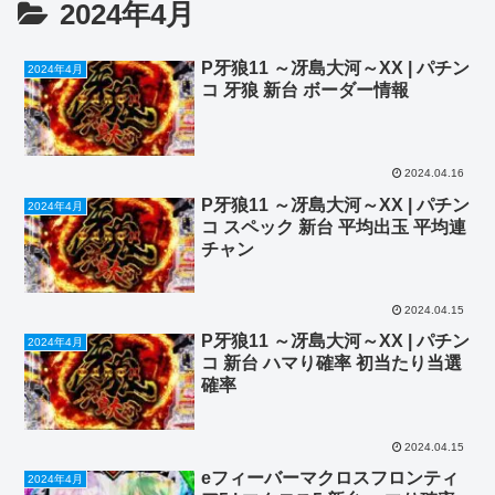
2024年4月
P牙狼11 ～冴島大河～XX | パチン
2024年4月
コ 牙狼 新台 ボーダー情報
2024.04.16
P牙狼11 ～冴島大河～XX | パチン
2024年4月
コ スペック 新台 平均出玉 平均連
チャン
2024.04.15
P牙狼11 ～冴島大河～XX | パチン
2024年4月
コ 新台 ハマり確率 初当たり当選
確率
2024.04.15
eフィーバーマクロスフロンティ
2024年4月