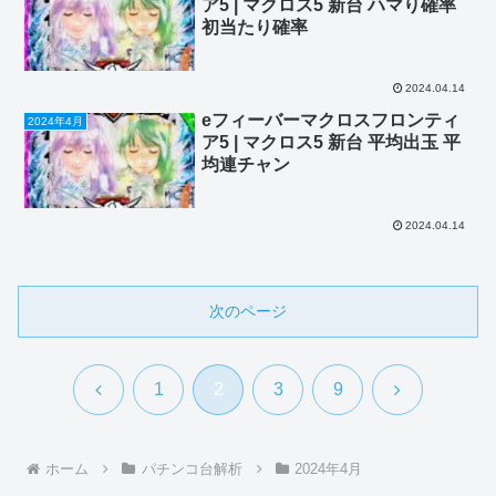
ア5 | マクロス5 新台 ハマり確率
初当たり確率
2024.04.14
eフィーバーマクロスフロンティ
2024年4月
ア5 | マクロス5 新台 平均出玉 平
均連チャン
2024.04.14
次のページ
前
次
1
2
3
9
へ
へ
ホーム
パチンコ台解析
2024年4月