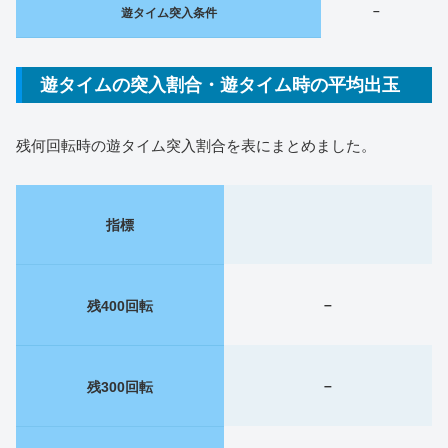
–
遊タイム突入条件
遊タイムの突入割合・遊タイム時の平均出玉
残何回転時の遊タイム突入割合を表にまとめました。
指標
–
残400回転
–
残300回転