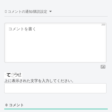
コメントの通知/購読設定
200
上に表示された文字を入力してください。
0
コメント