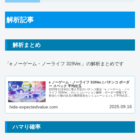
解析記事
解析まとめ
「e ノーゲーム・ノーライフ 319Ver.」の解析まとめです
e ノーゲーム・ノーライフ 319Ver. | パチンコ ボーダ
ー スペック 平均出玉
2025年11月4日に導入予定のパチンコ新台「e ノーゲーム・ノー
ライフ 319Ver.」のシミュレーション解析・ボーダー情報です。
初当たり後の出玉の獲得状況をシミュレーションして平均出玉や
ボーダーラインの算出、それ以外にどのくらい連チャン...
2025.09.16
hide-expectedvalue.com
ハマり確率