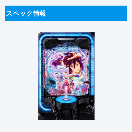
スペック情報