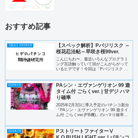
おすすめ記事
【スペック解析】Pバジリスク ～
【新台】2022年9月
桜花忍法帖～早咲き桜99ver.
こんにちわ〜、最近いろんなプログラミ
ング言語触っていて頭がこんがらがって
いるヒデです！今回は「Pバジリスク ～
桜花忍法帖～早咲き桜99ver.」について
スペック解析を行っていこうと思いま
す。基本スペック機種・メーカーPバジ
PAシン・エヴァンゲリオン 99 遊
2025年2月
リスク ～桜花忍法...
タイム付 ごらくver. | 甘デジ ハマ
り確率
2025年2月3日に導入予定のパチンコ新台
「PAシン・エヴァンゲリオン 99 遊タイ
ム付 ごらくver.(PB機)」のハマり確率・
初当たり当選確率情報です。スペック情
報機種・メーカーPAシン・エヴァンゲリ
オン 99 遊タイム付 ごらくver...
PストリートファイターⅤ
2024年2月
K.O.RUSH LIGHT ver. | パチンコ