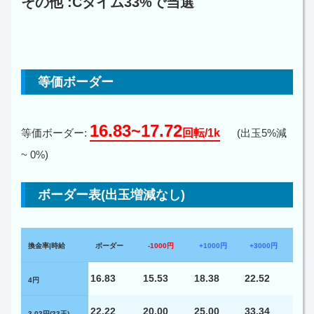
その他 :Cタイム33%で当選
等価ボーダー
16.83~17.72
回転/1k
等価ボーダー:
(出玉5%減
~ 0%)
ボーダー表(出玉増減なし)
換金率|時給
ボーダー
-1000円
+1000円
+3000円
16.83
15.53
18.38
22.52
4円
22.22
20.00
25.00
33.34
3.03円(33玉)