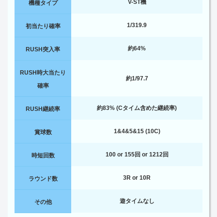
V-ST機
機種タイプ
1/319.9
初当たり確率
約64%
RUSH突入率
RUSH時大当たり
約1/97.7
確率
約83% (Cタイム含めた継続率)
RUSH継続率
1&4&5&15 (10C)
賞球数
100 or 155回 or 1212回
時短回数
3R or 10R
ラウンド数
遊タイムなし
その他