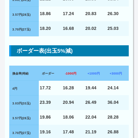
18.86
17.24
20.83
26.30
3.57円(28玉)
18.20
16.68
20.02
25.03
3.70円(27玉)
ボーダー表(出玉5%減)
換金率|時給
ボーダー
-1000円
+1000円
+3000円
17.72
16.28
19.44
24.14
4円
23.39
20.94
26.49
36.04
3.03円(33玉)
19.86
18.06
22.04
28.28
3.57円(28玉)
19.16
17.48
21.19
26.88
3.70円(27玉)