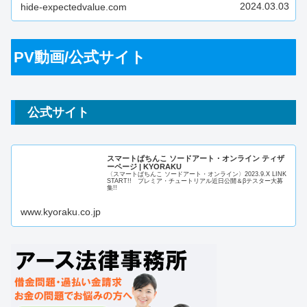
2024.03.03
hide-expectedvalue.com
PV動画/公式サイト
公式サイト
スマートぱちんこ ソードアート・オンライン ティザ
ーページ | KYORAKU
〈スマートぱちんこ ソードアート・オンライン〉2023.9.X LINK
START!! プレミア・チュートリアル近日公開＆βテスター大募
集!!
www.kyoraku.co.jp