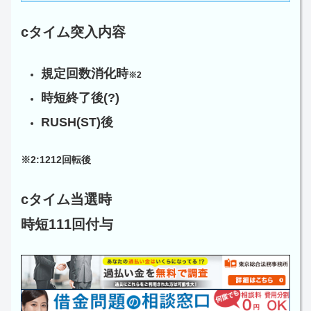
cタイム突入内容
規定回数消化時
※2
時短終了後(?)
RUSH(ST)後
※2:1212回転後
cタイム当選時
時短111回付与