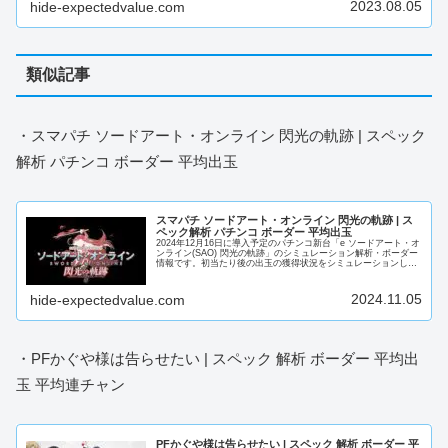
2023.08.05
hide-expectedvalue.com
類似記事
・スマパチ ソードアート・オンライン 閃光の軌跡 | スペック
解析 パチンコ ボーダー 平均出玉
スマパチ ソードアート・オンライン 閃光の軌跡 | ス
ペック解析 パチンコ ボーダー 平均出玉
2024年12月16日に導入予定のパチンコ新台「e ソードアート・オ
ンライン(SAO) 閃光の軌跡」のシミュレーション解析・ボーダー
情報です。初当たり後の出玉の獲得状況をシミュレーションして
平均出玉やボーダーの算出、それ以外にどのくらい連チ...
2024.11.05
hide-expectedvalue.com
・PFかぐや様は告らせたい | スペック 解析 ボーダー 平均出
玉 平均連チャン
PFかぐや様は告らせたい | スペック 解析 ボーダー 平