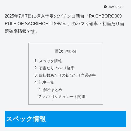
2025.07.03
2025年7月7日に導入予定のパチンコ新台「PA CYBORG009
RULE OF SACRIFICE LT99Ver. 」のハマり確率・初当たり当
選確率情報です。
目次
スペック情報
初当たり ハマり確率
回転数あたりの初当たり当選確率
記事一覧
解析まとめ
ハマりシミュレート関連
スペック情報