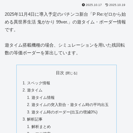
2025.10.17
2025.10.19
2025年11月4日に導入予定のパチンコ新台「P Re:ゼロから始
める異世界生活 鬼がかり 99ver.」の遊タイム・ボーダー情報
です。
遊タイム搭載機種の場合、シミュレーションを用いた残回転
数の等価ボーダーを算出しています。
目次
スペック情報
遊タイム
遊タイム情報
遊タイムの突入割合・遊タイム時の平均出玉
遊タイム時のボーダー(出玉の増減0%)
解析記事
解析まとめ