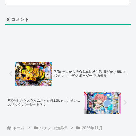
0
コメント
P Re:ゼロから始める異世界生活 鬼がかり 99ver. |
パチンコ 甘デジ ボーダー 平均出玉
P転生したらスライムだった件129ver. | パチンコ
スペック ボーダー 甘デジ
ホーム
パチンコ台解析
2025年11月