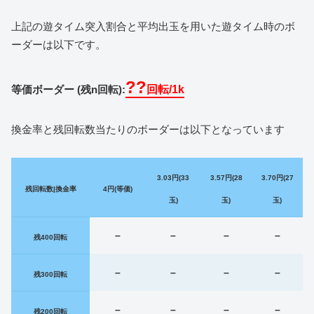
上記の遊タイム突入割合と平均出玉を用いた遊タイム時のボ
ーダーは以下です。
??
回転/1k
等価ボーダー (残n回転):
換金率と残回転数当たりのボーダーは以下となっています
3.03円(33
3.57円(28
3.70円(27
残回転数|換金率
4円(等価)
玉)
玉)
玉)
–
–
–
–
残400回転
–
–
–
–
残300回転
–
–
–
–
残200回転