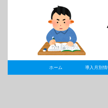
ホーム
導入月別情