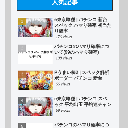
人気記事
e東京喰種 | パチンコ 新台
スペック ハマり確率 初当た
り確率
176 views
パチンコのハマり確率につ
いて(99のハマり確率)
108 views
Pうまい棒2 | スペック解析
ボーダー パチンコ 新台
66 views
e東京喰種 | パチンコ スペ
ック 平均出玉 平均連チャン
59 views
パチンコのハマり確率につ