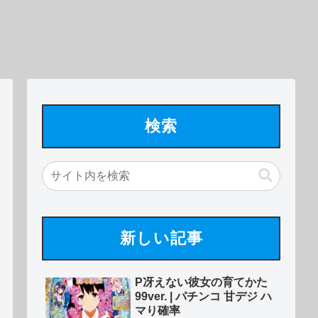
検索
新しい記事
P冴えない彼女の育てかた
99ver. | パチンコ 甘デジ ハ
マり確率