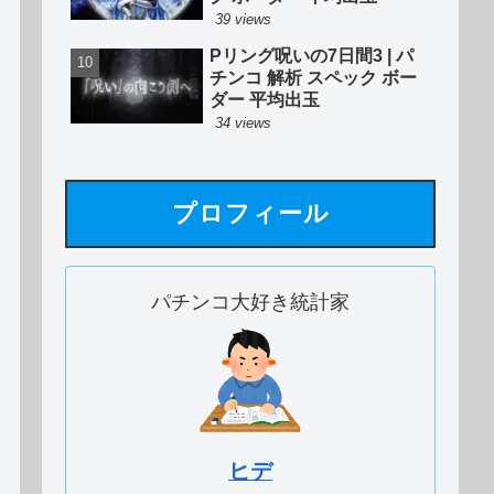
39 views
Pリング呪いの7日間3 | パ
チンコ 解析 スペック ボー
ダー 平均出玉
34 views
プロフィール
パチンコ大好き統計家
ヒデ