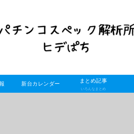
まとめ記事
報
新台カレンダー
いろんなまとめ