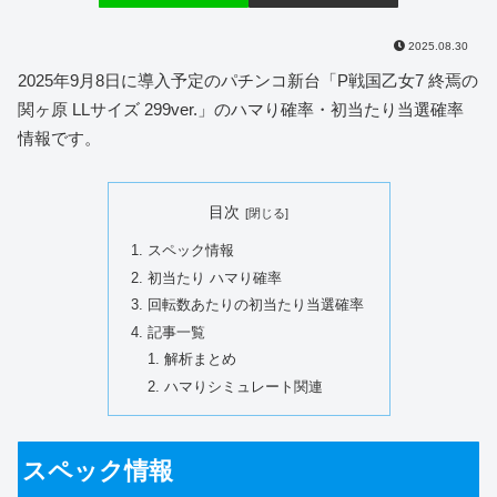
2025.08.30
2025年9月8日に導入予定のパチンコ新台「P戦国乙女7 終焉の
関ヶ原 LLサイズ 299ver.」のハマり確率・初当たり当選確率
情報です。
目次
スペック情報
初当たり ハマり確率
回転数あたりの初当たり当選確率
記事一覧
解析まとめ
ハマりシミュレート関連
スペック情報