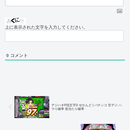
上に表示された文字を入力してください。
0
コメント
デジハネP頭文字D せかんど | パチンコ 甘デジ ハ
マり確率 初当たり確率