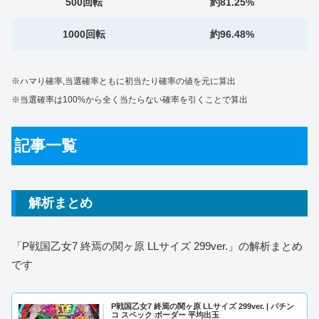
500回転
約81.25%
1000回転
約96.48%
※ハマり確率,当選確率ともに初当たり確率の値を元に算出
※当選確率は100%から全く当たらない確率を引くことで算出
記事一覧
解析まとめ
「P戦国乙女7 終焉の関ヶ原 LLサイズ 299ver.」の解析まとめ
です
P戦国乙女7 終焉の関ヶ原 LLサイズ 299ver. | パチン
コ スペック ボーダー 平均出玉