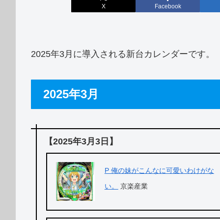
X
Facebook
2025年3月に導入される新台カレンダーです。
2025年3月
【2025年3月3日】
P 俺の妹がこんなに可愛いわけがな
い。
京楽産業