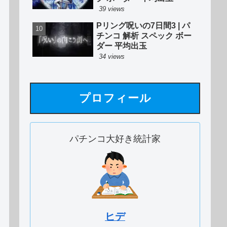
39 views
Pリング呪いの7日間3 | パ
チンコ 解析 スペック ボー
ダー 平均出玉
34 views
プロフィール
パチンコ大好き統計家
ヒデ