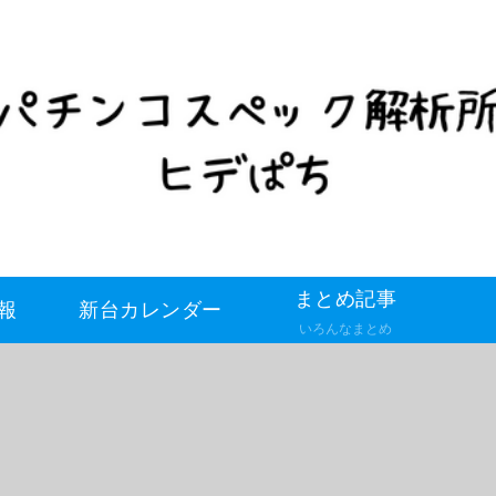
まとめ記事
報
新台カレンダー
いろんなまとめ