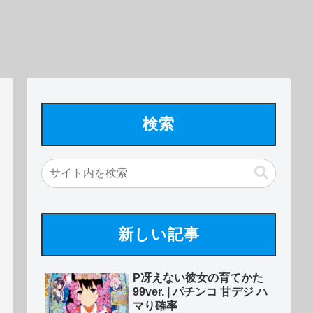
検索
新しい記事
P冴えない彼女の育てかた
99ver. | パチンコ 甘デジ ハ
マり確率