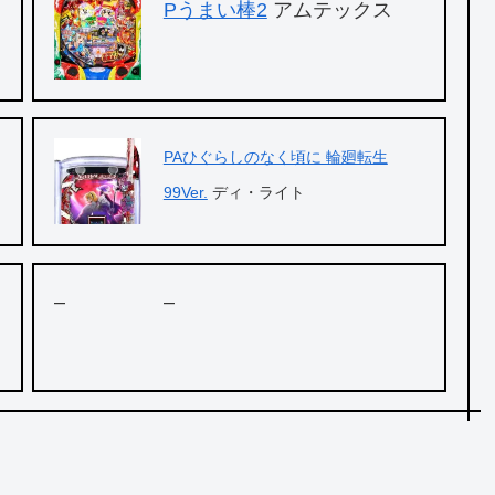
Pうまい棒2
アムテックス
PAひぐらしのなく頃に 輪廻転生
99Ver.
ディ・ライト
–
–