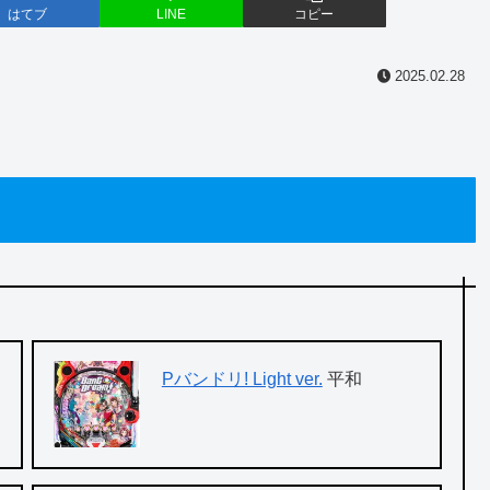
はてブ
LINE
コピー
2025.02.28
Pバンドリ! Light ver.
平和