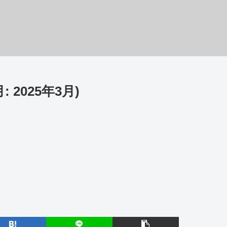
2025年3月)