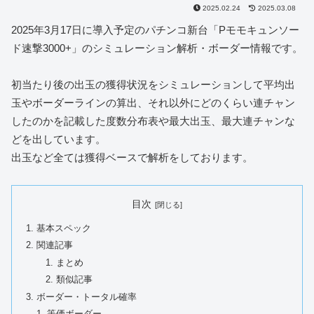
2025.02.24
2025.03.08
2025年3月17日に導入予定のパチンコ新台「Pモモキュンソー
ド速撃3000+」のシミュレーション解析・ボーダー情報です。
初当たり後の出玉の獲得状況をシミュレーションして平均出
玉やボーダーラインの算出、それ以外にどのくらい連チャン
したのかを記載した度数分布表や最大出玉、最大連チャンな
どを出しています。
出玉など全ては獲得ベースで解析をしております。
目次
基本スペック
関連記事
まとめ
類似記事
ボーダー・トータル確率