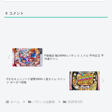
0
コメント
P海物語 極JAPAN | パチンコ ミドル 平均出玉 平
均連チャン
Pモモキュンソード速撃3000+ | 遊タイム スペッ
ク ボーダー情報
ホーム
パチンコ台解析
2025年3月