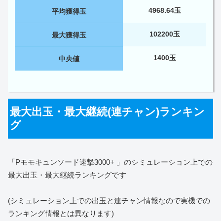
4968.64玉
平均獲得玉
102200玉
最大獲得玉
1400玉
中央値
最大出玉・最大継続(連チャン)ランキン
グ
「Pモモキュンソード速撃3000+ 」のシミュレーション上での
最大出玉・最大継続ランキングです
(シミュレーション上での出玉と連チャン情報なので実機での
ランキング情報とは異なります)