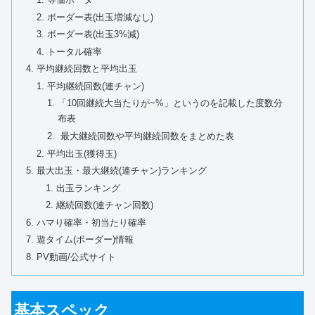
等価ボーダー
ボーダー表(出玉増減なし)
ボーダー表(出玉3%減)
トータル確率
平均継続回数と平均出玉
平均継続回数(連チャン)
「10回継続大当たりが~%」というのを記載した度数分
布表
最大継続回数や平均継続回数をまとめた表
平均出玉(獲得玉)
最大出玉・最大継続(連チャン)ランキング
出玉ランキング
継続回数(連チャン回数)
ハマり確率・初当たり確率
遊タイム(ボーダー)情報
PV動画/公式サイト
基本スペック