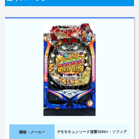
Pモモキュンソード速撃3000+・ソフィア
機種・メーカー