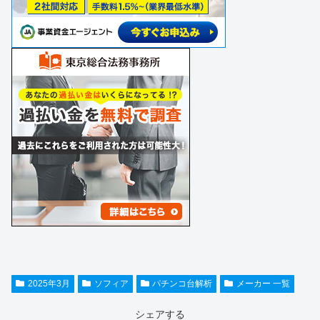
2025年3月
ソフィア
パチンコ台解析
メーカー 一覧
シェアする