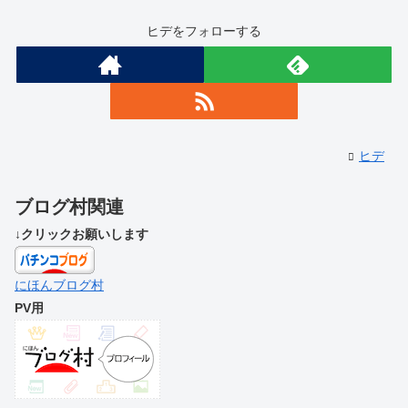
ヒデをフォローする
ヒデ
ブログ村関連
↓クリックお願いします
にほんブログ村
PV用