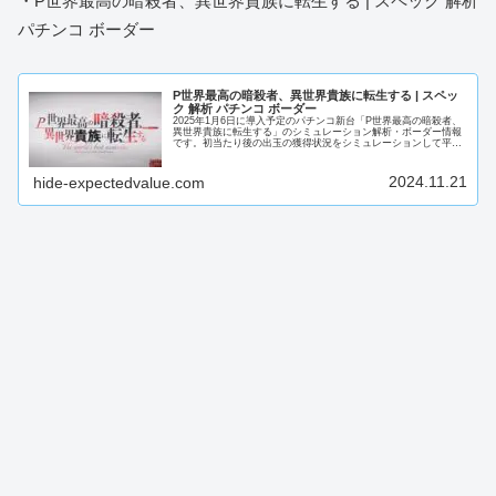
・P世界最高の暗殺者、異世界貴族に転生する | スペック 解析
パチンコ ボーダー
P世界最高の暗殺者、異世界貴族に転生する | スペッ
ク 解析 パチンコ ボーダー
2025年1月6日に導入予定のパチンコ新台「P世界最高の暗殺者、
異世界貴族に転生する」のシミュレーション解析・ボーダー情報
です。初当たり後の出玉の獲得状況をシミュレーションして平均
出玉やボーダーの算出、それ以外にどのくらい連チャンしたのか
を...
2024.11.21
hide-expectedvalue.com