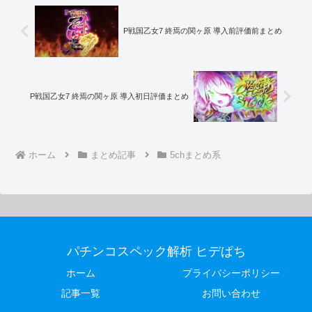
P戦国乙女7 終焉の関ヶ原 導入前評価前まとめ
P戦国乙女7 終焉の関ヶ原 導入初日評価まとめ
ホーム
まとめ記事
5chまとめ系
パチンコスペック解析 ヒデぱち
ホーム
プライバシーポリシー
記事一覧
お問い合わせ