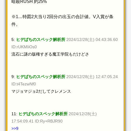
暗殺RUSH 約25%
※1…特図2大当り2回分の出玉の合計値。V入賞が条
件。
5:
ヒデぱちのスペック解析所
2024/12/28(土) 04:43:36.60
ID:rUKMIiOs0
流石に謎の版権すぎる魔王学院もだけどさ
9:
ヒデぱちのスペック解析所
2024/12/28(土) 12:47:05.24
ID:t4TezwNf0
マジョマジョ2だしてクレメンス
11:
ヒデぱちのスペック解析所
2024/12/28(土)
17:54:09.41 ID:Ry+RBJR90
>>9