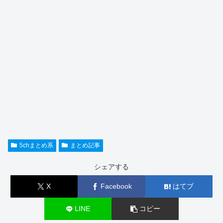
5chまとめ系
まとめ記事
シェアする
X
Facebook
はてブ
LINE
コピー