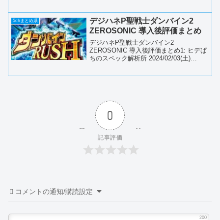
確率 約1/199.8→約1/44.0(※1)ST突入率
100%（ST50 or 86回）継続率...
デジハネP聖戦士ダンバイン2
5chまとめ系
ZEROSONIC 導入後評価まとめ
デジハネP聖戦士ダンバイン2
ZEROSONIC 導入後評価まとめ1: ヒデぱ
ちのスペック解析所 2024/02/03(土)
22:20:10.92 ID:2HMXx7bdd2024/02/05～
月曜大当り確率 約1/99.9→約1/32....
0
記事評価
コメントの通知/購読設定
200