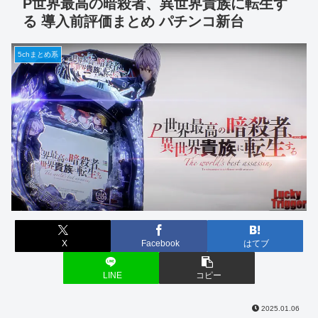
P世界最高の暗殺者、異世界貴族に転生す
る 導入前評価まとめ パチンコ新台
5chまとめ系
X
Facebook
はてブ
LINE
コピー
2025.01.06