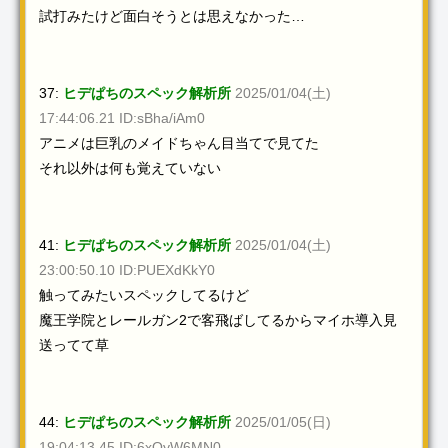
試打みたけど面白そうとは思えなかった…
37:
ヒデぱちのスペック解析所
2025/01/04(土)
17:44:06.21 ID:sBha/iAm0
アニメは巨乳のメイドちゃん目当てで見てた
それ以外は何も覚えていない
41:
ヒデぱちのスペック解析所
2025/01/04(土)
23:00:50.10 ID:PUEXdKkY0
触ってみたいスペックしてるけど
魔王学院とレールガン2で客飛ばしてるからマイホ導入見
送ってて草
44:
ヒデぱちのスペック解析所
2025/01/05(日)
19:04:13.45 ID:6xOyW6MN0