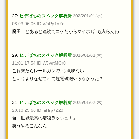
27:
ヒデぱちのスペック解析所
2025/01/01(水)
08:03:06.06 ID:V/nPp1nZa
魔王、とあると連続でコケたからマイホ1台も入らんわ
29:
ヒデぱちのスペック解析所
2025/01/02(木)
11:01:17.54 ID:WJygtMQr0
これ来たらレールガン2打つ意味ない
というよりなぜこれで超電磁砲やらなかった？
31:
ヒデぱちのスペック解析所
2025/01/02(木)
20:10:25.66 ID:hiHrp+Z20
台「世界最高の暗殺ラッシュ！」
笑うやろこんなん