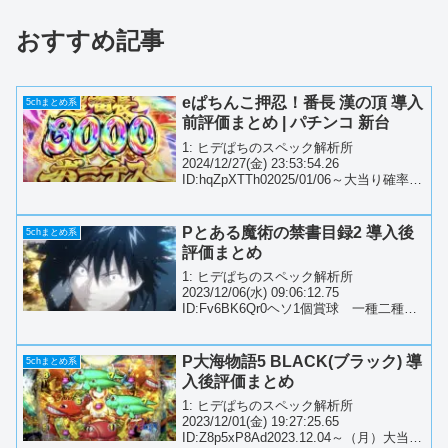
おすすめ記事
eぱちんこ押忍！番長 漢の頂 導入
5chまとめ系
前評価まとめ | パチンコ 新台
1: ヒデぱちのスペック解析所
2024/12/27(金) 23:53:54.26
ID:hqZpXTTh02025/01/06～大当り確率
1/179.5→1/99.5RUSH突入率 25%
（ST157回）RUSH継続率 約80%出玉
3...
Pとある魔術の禁書目録2 導入後
5chまとめ系
評価まとめ
1: ヒデぱちのスペック解析所
2023/12/06(水) 09:06:12.75
ID:Fv6BK6Qr0ヘソ1個賞球 一種二種混
合STタイプ・大当り確率通常時 1/319.6
右打ち中 1/99.9・賞球
1&1&4&5&15・カウント ...
P大海物語5 BLACK(ブラック) 導
5chまとめ系
入後評価まとめ
1: ヒデぱちのスペック解析所
2023/12/01(金) 19:27:25.65
ID:Z8p5xP8Ad2023.12.04～（月）大当り