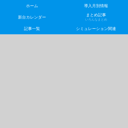
ホーム
導入月別情報
まとめ記事
新台カレンダー
いろんなまとめ
記事一覧
シミュレーション関連