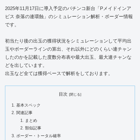
2025年11月17日に導入予定のパチンコ新台「Pメイドインア
ビス 奈落の連環蝕」のシミュレーション解析・ボーダー情報
です。
初当たり後の出玉の獲得状況をシミュレーションして平均出
玉やボーダーラインの算出、それ以外にどのくらい連チャン
したのかを記載した度数分布表や最大出玉、最大連チャンな
どを出しています。
出玉など全ては獲得ベースで解析をしております。
目次
基本スペック
関連記事
まとめ
類似記事
ボーダー・トータル確率