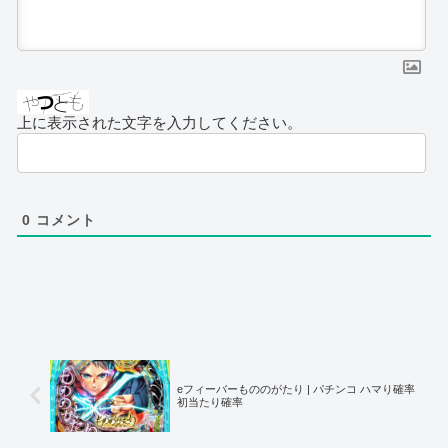
上に表示された文字を入力してください。
0
コメント
eフィーバーもののがたり | パチンコ ハマり確率
初当たり確率