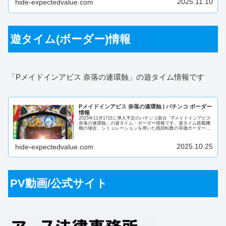
2025.11.10
hide-expectedvalue.com
遊タイム(ボーダー)情報
「Pメイドインアビス 奈落の連環蝕」の遊タイム情報です
Pメイドインアビス 奈落の連環蝕 | パチンコ ボーダー
情報
2025年11月17日に導入予定のパチンコ新台「Pメイドインアビス
奈落の連環蝕」の遊タイム・ボーダー情報です。遊タイム搭載機
種の場合、シミュレーションを用いた残回転数の等価ボーダーを
算出しています。スペック情報機種・メーカーPメイドインア...
2025.10.25
hide-expectedvalue.com
PV動画/公式サイト