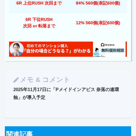
6R 上位RUSH 次回まで
84% 560個(表記600個)
6R 下位RUSH
12% 560個(表記600個)
次回 or 転落まで
メモ & コメント
2025年11月17日に「Pメイドインアビス 奈落の連環
蝕」が導入予定
関連記事