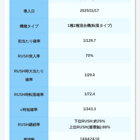
2025/11/17
導入日
1種2種混合機(転落タイプ)
機種タイプ
1/129.7
初当たり確率
70%
RUSH突入率
RUSH時大当たり
1/29.0
確率
1/72.4
RUSH時転落確率
1/343.3
c時短確率
下位RUSH:約76%
RUSH継続率
上位RUSH(連環蝕):88%
1&6&2&10
賞球数