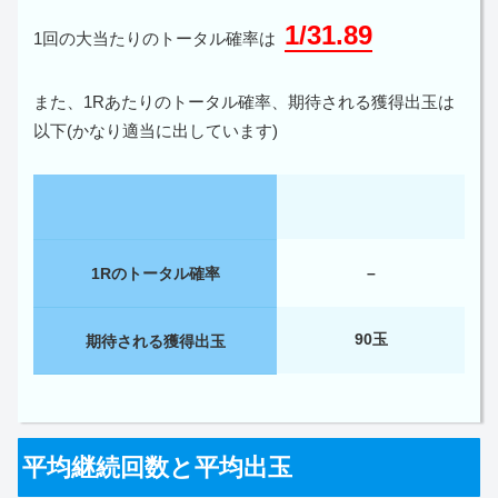
1/31.89
1回の大当たりのトータル確率は
また、1Rあたりのトータル確率、期待される獲得出玉は
以下(かなり適当に出しています)
–
1Rのトータル確率
90玉
期待される獲得出玉
平均継続回数と平均出玉