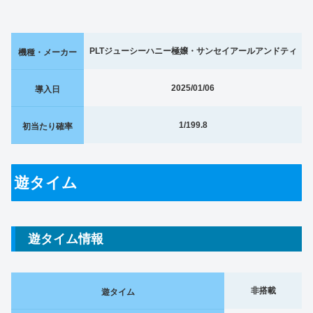
PLTジューシーハニー極嬢・サンセイアールアンドティ
機種・メーカー
2025/01/06
導入日
1/199.8
初当たり確率
遊タイム
遊タイム情報
非搭載
遊タイム