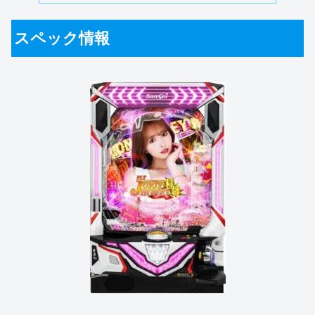
スペック情報