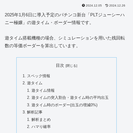
2024.12.05
2024.12.26
2025年1月6日に導入予定のパチンコ新台「PLTジューシーハ
ニー極嬢」の遊タイム・ボーダー情報です。
遊タイム搭載機種の場合、シミュレーションを用いた残回転
数の等価ボーダーを算出しています。
目次
スペック情報
遊タイム
遊タイム情報
遊タイムの突入割合・遊タイム時の平均出玉
遊タイム時のボーダー(出玉の増減0%)
解析記事
解析まとめ
ハマり確率