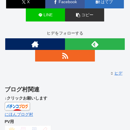
X
Facebook
はてブ
LINE
コピー
ヒデをフォローする
ヒデ
ブログ村関連
↓クリックお願いします
にほんブログ村
PV用