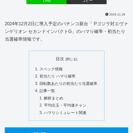
LINE
コピー
2024.11.29
2024年12月2日に導入予定のパチンコ新台「 Pゴジラ対エヴァ
ンゲリオン セカンドインパクトG」のハマり確率・初当たり
当選確率情報です。
目次
スペック情報
初当たり ハマり確率
回転数あたりの初当たり当選確率
記事一覧
解析まとめ
平均出玉・平均連チャン
ハマりシミュレート関連