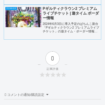
ニューギン導入日2025/06/02初当たり確
率1/319.68初当たり ハマり確率ハマり...
Pギルティクラウン2 プレミアム
2024年6月
ライブチケット | 遊タイム ボーダ
ー情報
2024年6月3日に導入予定のぱちんこ新台
「Pギルティクラウン2 プレミアムライブ
チケット」の遊タイム・ボーダー情報で
す。遊タイム搭載機種の場合、シミュレ
ーションを用いた残回転数の等価ボーダ
ーを算出しています。スペック情報機
種・メーカーPギ...
0
記事評価
コメントの通知/購読設定