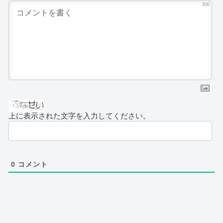
200
上に表示された文字を入力してください。
0
コメント