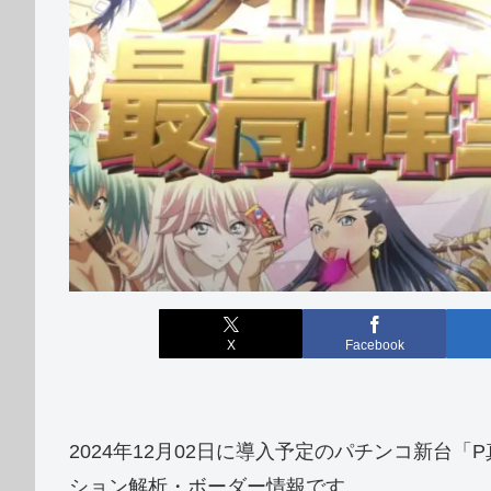
X
Facebook
2024年12月02日に導入予定のパチンコ新台「P
ション解析・ボーダー情報です。