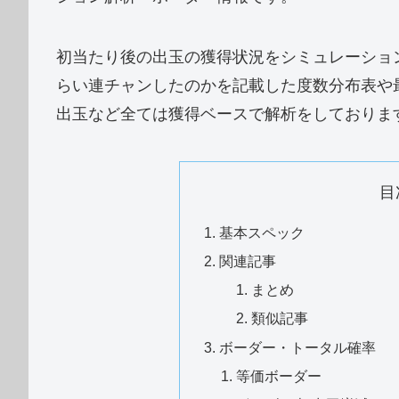
初当たり後の出玉の獲得状況をシミュレーショ
らい連チャンしたのかを記載した度数分布表や
出玉など全ては獲得ベースで解析をしておりま
目
基本スペック
関連記事
まとめ
類似記事
ボーダー・トータル確率
等価ボーダー