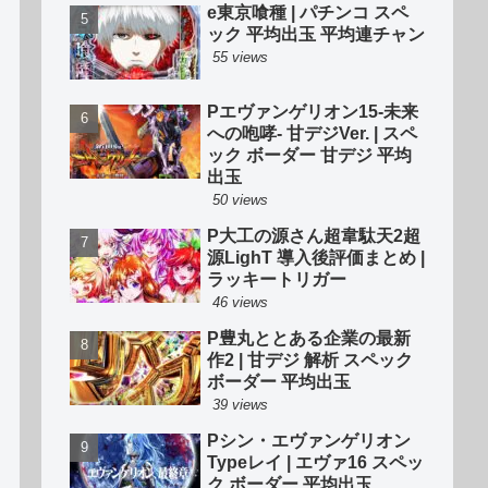
e東京喰種 | パチンコ スペ
ック 平均出玉 平均連チャン
55 views
Pエヴァンゲリオン15-未来
への咆哮- 甘デジVer. | スペ
ック ボーダー 甘デジ 平均
出玉
50 views
P大工の源さん超韋駄天2超
源LighT 導入後評価まとめ |
ラッキートリガー
46 views
P豊丸ととある企業の最新
作2 | 甘デジ 解析 スペック
ボーダー 平均出玉
39 views
Pシン・エヴァンゲリオン
Typeレイ | エヴァ16 スペッ
ク ボーダー 平均出玉