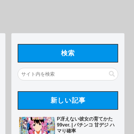
検索
新しい記事
P冴えない彼女の育てかた
99ver. | パチンコ 甘デジ ハ
マり確率