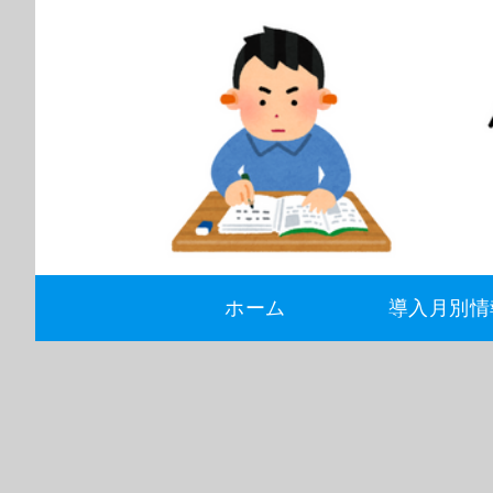
ホーム
導入月別情