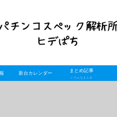
まとめ記事
報
新台カレンダー
いろんなまとめ