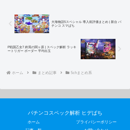
大海物語5スペシャル 導入前評価まとめ | 新台 パ
チンコ スマぱち
P戦国乙女7 終焉の関ヶ原 | スペック解析 ラッキ
ートリガー ボーダー 平均出玉
ホーム
まとめ記事
5chまとめ系
パチンコスペック解析 ヒデぱち
ホーム
プライバシーポリシー