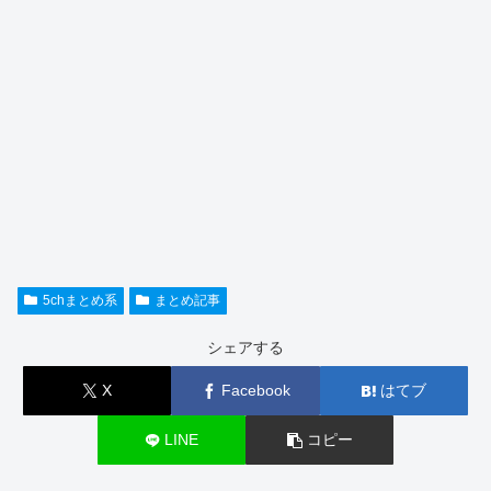
5chまとめ系
まとめ記事
シェアする
X
Facebook
はてブ
LINE
コピー