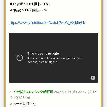
10R確変 ST100回転 50%
2R確変 ST100回転 50%
https://www.youtube.com/watch?v=W_vXjldhRlk
2:
ヒデぱちのスペック解析所
2024/11/01(金) 22:42:09.18
ID:kQjA98chd
まあ一回は打つな