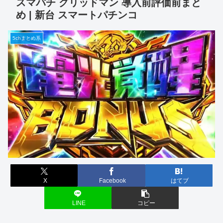
スマパチ グリッドマン 導入前評価前まと
め | 新台 スマートパチンコ
5chまとめ系
X
Facebook
はてブ
LINE
コピー