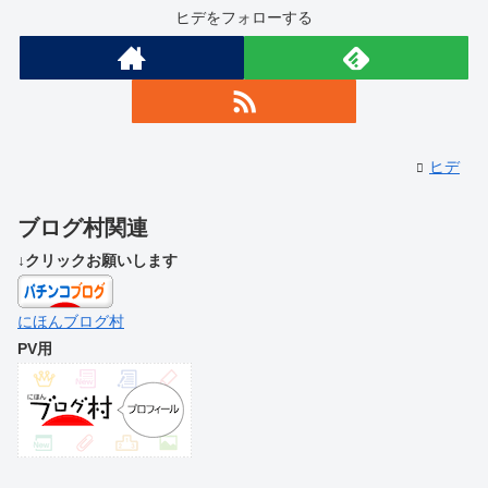
ヒデをフォローする
ヒデ
ブログ村関連
↓クリックお願いします
にほんブログ村
PV用