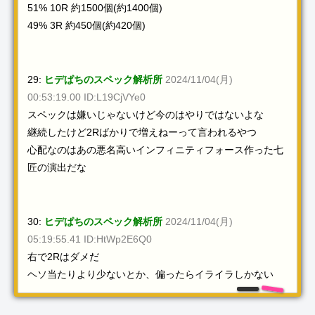
51% 10R 約1500個(約1400個)
49% 3R 約450個(約420個)
29:
ヒデぱちのスペック解析所
2024/11/04(月)
00:53:19.00 ID:L19CjVYe0
スペックは嫌いじゃないけど今のはやりではないよな
継続したけど2Rばかりで増えねーって言われるやつ
心配なのはあの悪名高いインフィニティフォース作った七
匠の演出だな
30:
ヒデぱちのスペック解析所
2024/11/04(月)
05:19:55.41 ID:HtWp2E6Q0
右で2Rはダメだ
ヘソ当たりより少ないとか、偏ったらイライラしかない