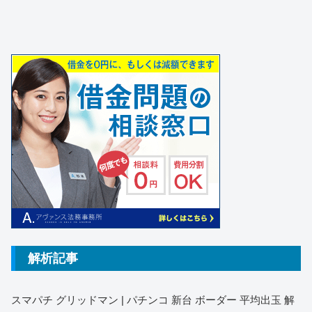
解析記事
スマパチ グリッドマン | パチンコ 新台 ボーダー 平均出玉 解