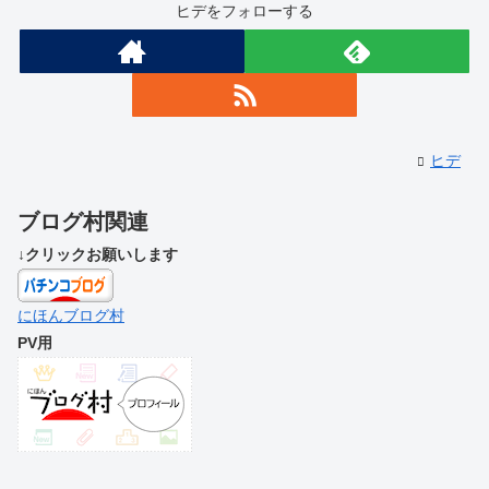
ヒデをフォローする
ヒデ
ブログ村関連
↓クリックお願いします
にほんブログ村
PV用