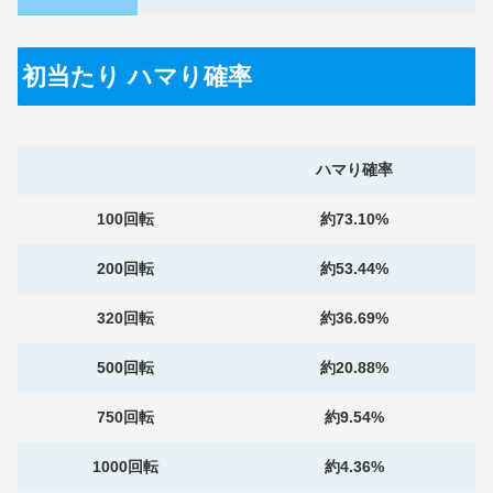
初当たり ハマり確率
ハマり確率
100回転
約73.10%
200回転
約53.44%
320回転
約36.69%
500回転
約20.88%
750回転
約9.54%
1000回転
約4.36%