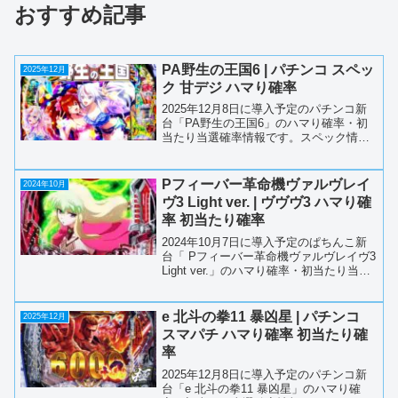
おすすめ記事
PA野生の王国6 | パチンコ スペッ
2025年12月
ク 甘デジ ハマり確率
2025年12月8日に導入予定のパチンコ新
台「PA野生の王国6」のハマり確率・初
当たり当選確率情報です。スペック情報
機種・メーカーPA野生の王国6・ニュー
ギン導入日2025/12/08初当たり確率
1/99.9初当たり ハマり確率ハマり確率1...
Pフィーバー革命機ヴァルヴレイ
2024年10月
ヴ3 Light ver. | ヴヴヴ3 ハマり確
率 初当たり確率
2024年10月7日に導入予定のぱちんこ新
台「 Pフィーバー革命機ヴァルヴレイヴ3
Light ver.」のハマり確率・初当たり当選
確率情報です。スペック情報機種・メー
カー Pフィーバー革命機ヴァルヴレイヴ3
Light ver.・SANK...
e 北斗の拳11 暴凶星 | パチンコ
2025年12月
スマパチ ハマり確率 初当たり確
率
2025年12月8日に導入予定のパチンコ新
台「e 北斗の拳11 暴凶星」のハマり確