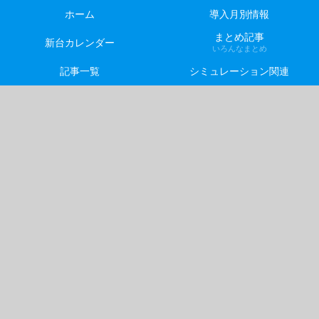
ホーム
導入月別情報
まとめ記事
新台カレンダー
いろんなまとめ
記事一覧
シミュレーション関連