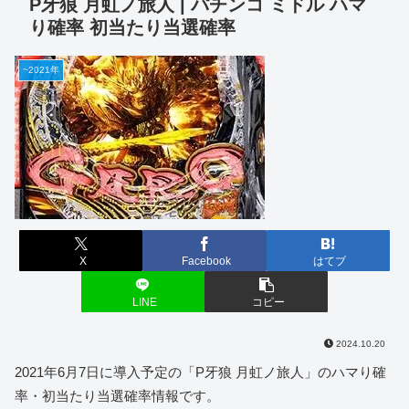
P牙狼 月虹ノ旅人 | パチンコ ミドル ハマ
り確率 初当たり当選確率
~2021年
X
Facebook
はてブ
LINE
コピー
2024.10.20
2021年6月7日に導入予定の「P牙狼 月虹ノ旅人」のハマり確
率・初当たり当選確率情報です。