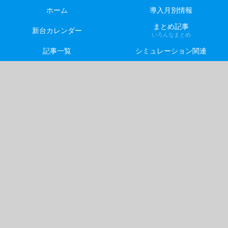
ホーム
導入月別情報
まとめ記事
新台カレンダー
いろんなまとめ
記事一覧
シミュレーション関連