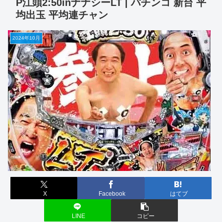
P江頭2:50inナナシーLT | パチンコ 新台 平
均出玉 平均連チャン
2024年10月
X
Facebook
はてブ
LINE
コピー