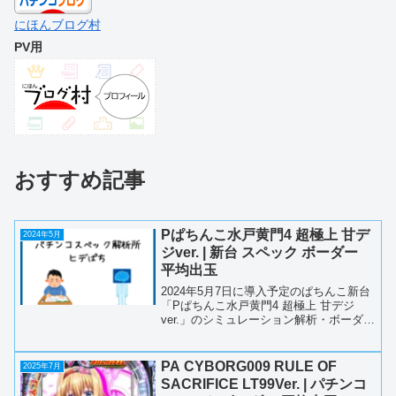
にほんブログ村
PV用
おすすめ記事
Pぱちんこ水戸黄門4 超極上 甘デ
2024年5月
ジver. | 新台 スペック ボーダー
平均出玉
2024年5月7日に導入予定のぱちんこ新台
「Pぱちんこ水戸黄門4 超極上 甘デジ
ver.」のシミュレーション解析・ボーダー
情報です。初当たり後の出玉の獲得状況
をシミュレーションして平均出玉やボー
ダーの算出、それ以外にどのくらい連チ
PA CYBORG009 RULE OF
2025年7月
ャンしたの...
SACRIFICE LT99Ver. | パチンコ