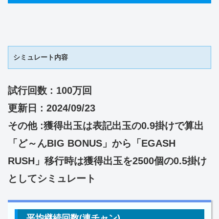
シミュレート内容
試行回数 : 100万回
更新日 : 2024/09/23
その他 :獲得出玉は表記出玉の0.9掛けで算出
「ど～んBIG BONUS」から「EGASH
RUSH」移行時は獲得出玉を2500個の0.5掛け
としてシミュレート
平均継続回数(連チャン)