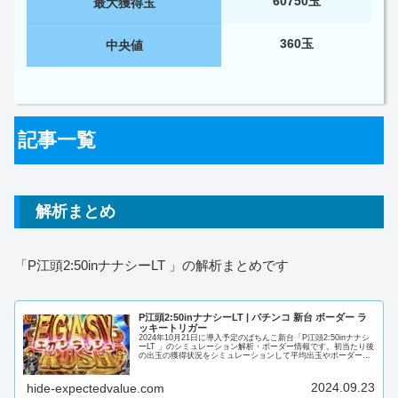
60750玉
最大獲得玉
360玉
中央値
記事一覧
解析まとめ
「P江頭2:50inナナシーLT 」の解析まとめです
P江頭2:50inナナシーLT | パチンコ 新台 ボーダー ラ
ッキートリガー
2024年10月21日に導入予定のぱちんこ新台「P江頭2:50inナナシ
ーLT 」のシミュレーション解析・ボーダー情報です。初当たり後
の出玉の獲得状況をシミュレーションして平均出玉やボーダーの
算出、それ以外にどのくらい連チャンしたのかを記載...
2024.09.23
hide-expectedvalue.com