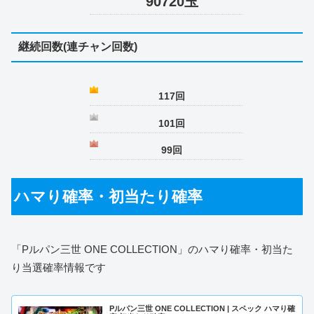
90720玉
継続回数(連チャン回数)
117回
101回
99回
ハマり確率・初当たり確率
「Pルパン三世 ONE COLLECTION」のハマり確率・初当た
り当選確率情報です
Pルパン三世 ONE COLLECTION | スペック ハマり確