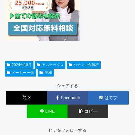
2024年10月
アムテックス
パチンコ台解析
メーカー 一覧
平和
シェアする
X
Facebook
はてブ
LINE
コピー
ヒデをフォローする