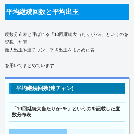
平均継続回数と平均出玉
度数分布表と呼ばれる「10回継続大当たりが~%」というのを
記載した表
最大出玉や連チャン、平均出玉をまとめた表
を用いてまとめています
平均継続回数(連チャン)
「10回継続大当たりが~%」というのを記載した度
数分布表