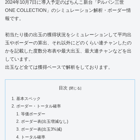
2024年10月7日に導入予定のぱちんこ新台「Pルパン三世
ONE COLLECTION」のシミュレーション解析・ボーダー情
報です。
初当たり後の出玉の獲得状況をシミュレーションして平均出
玉やボーダーの算出、それ以外にどのくらい連チャンしたの
かを記載した度数分布表や最大出玉、最大連チャンなどを出
しています。
出玉など全ては獲得ベースで解析をしております。
目次
基本スペック
ボーダー・トータル確率
等価ボーダー
ボーダー表(出玉増減なし)
ボーダー表(出玉3%減)
トータル確率