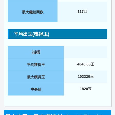
117回
最大継続回数
平均出玉(獲得玉)
指標
4640.08玉
平均獲得玉
103320玉
最大獲得玉
1820玉
中央値