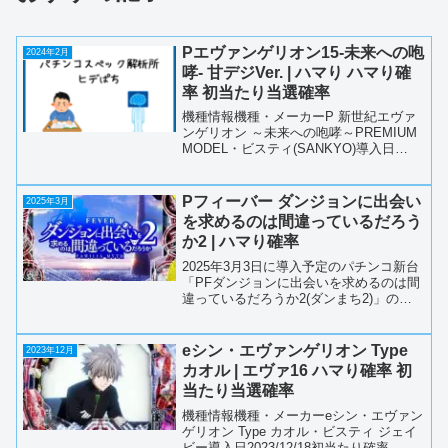
Pエヴァンゲリオン15-未来への咆
2024年2月
哮- 甘デジVer. | ハマり ハマり確
率 初当たり当選確率
機種情報機種・メーカーP 新世紀エヴァ
ンゲリオン ～未来への咆哮～PREMIUM
MODEL・ビスティ(SANKYO)導入日
2023/02/05初当たり確率1/129.8初当たり
ハマり確率ハマり確率30回転約79.29%60
回転約62.8...
Pフィーバー ダンジョンに出会い
2025年3月
を求めるのは間違っているだろう
か2 | ハマり確率
2025年3月3日に導入予定のパチンコ新台
「PFダンジョンに出会いを求めるのは間
違っているだろうか2(ダンまち2)」のハ
マり確率・初当たり当選確率情報です。
スペック情報機種・メーカーPFダンジョ
ンに出会いを求めるのは間違っているだ
eシン・エヴァンゲリオン Type
2023年12月
ろうか2・...
カオル | エヴァ16 ハマり確率 初
当たり当選確率
機種情報機種・メーカーeシン・エヴァン
ゲリオン Type カオル・ビスティ ジェイ
ビー導入日2023/12/18初当たり確率