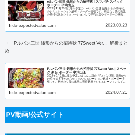
eルパン三世 銭形からの招待状 | スマパチ スペック
ボーダー 平均出玉
2023年11月20日に導入予定の「eルパン三世 銭形からの招待状」
のシミュレーション解析・ボーダー情報です。初当たり後の出玉
の獲得状況をシミュレーションして平均出玉やボーダーの算出、
それ以外にどのくらい連チャンしたのかを記載した度数分布表...
2023.09.23
hide-expectedvalue.com
・「Pルパン三世 銭形からの招待状 77Sweet Ver. 」解析まと
め
Pルパン三世 銭形からの招待状 77Sweet Ver. | スペッ
ク 新台 ボーダー 平均出玉
2024年9月2日に導入予定のぱちんこ新台「Pルパン三世 銭形から
の招待状 77Sweet Ver.」のシミュレーション解析・ボーダー情
報です。初当たり後の出玉の獲得状況をシミュレーションして平
均出玉やボーダーの算出、それ以外にどのくらい連...
2024.07.21
hide-expectedvalue.com
PV動画/公式サイト