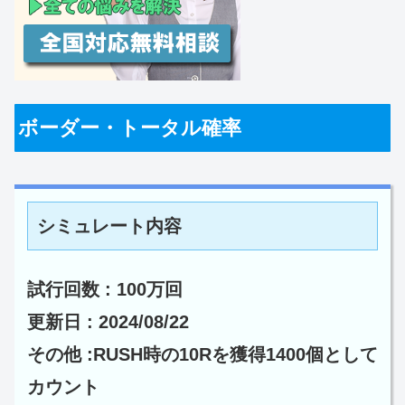
ボーダー・トータル確率
シミュレート内容
試行回数 : 100万回
更新日 : 2024/08/22
その他 :RUSH時の10Rを獲得1400個として
カウント