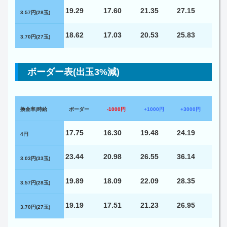
19.29
17.60
21.35
27.15
3.57円(28玉)
18.62
17.03
20.53
25.83
3.70円(27玉)
ボーダー表(出玉3%減)
換金率|時給
ボーダー
-1000円
+1000円
+3000円
17.75
16.30
19.48
24.19
4円
23.44
20.98
26.55
36.14
3.03円(33玉)
19.89
18.09
22.09
28.35
3.57円(28玉)
19.19
17.51
21.23
26.95
3.70円(27玉)