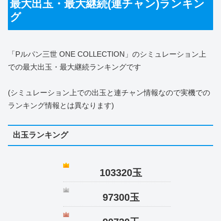
最大出玉・最大継続(連チャン)ランキン
グ
「Pルパン三世 ONE COLLECTION」のシミュレーション上
での最大出玉・最大継続ランキングです
(シミュレーション上での出玉と連チャン情報なので実機での
ランキング情報とは異なります)
出玉ランキング
103320玉
97300玉