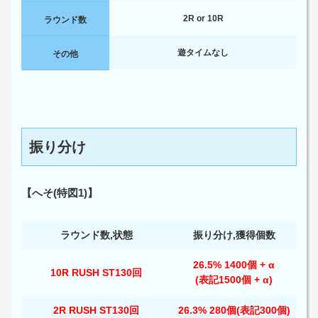
2R or 10R
ラウンド数
遊タイムなし
その他
振り分け
【へそ(特図1)】
ラウンド数,状態
振り分け,獲得個数
26.5% 1400個 + α
10R RUSH ST130回
(表記1500個 + α)
2R RUSH ST130回
26.3% 280個(表記300個)