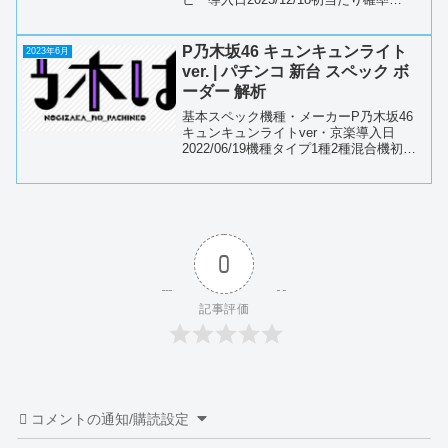
1/349.9初当たり ハマり確率ハマり確率
100回転約75.11%200回転約56.42%350回
転約36.72%...
P乃木坂46 キュンキュンライト
2023年6月
ver. | パチンコ 新台 スペック ボ
ーダー 解析
基本スペック機種・メーカーP乃木坂46
キュンキュンライトver・京楽導入日
2022/06/19機種タイプ1種2種混合機初当
たり確率1/129.9RUSH突入率約
51%RUSH時大当たり確率1/1継続率72%
(振り分け)賞球数1&5&8&7...
0
記事評価
コメントの通知/購読設定