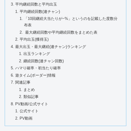
平均継続回数と平均出玉
平均継続回数(連チャン)
「10回継続大当たりが~%」というのを記載した度数分
布表
最大継続回数や平均継続回数をまとめた表
平均出玉(獲得玉)
最大出玉・最大継続(連チャン)ランキング
出玉ランキング
継続回数(連チャン回数)
ハマり確率・初当たり確率
遊タイム(ボーダー)情報
関連記事
まとめ
類似記事
PV動画/公式サイト
公式サイト
PV動画