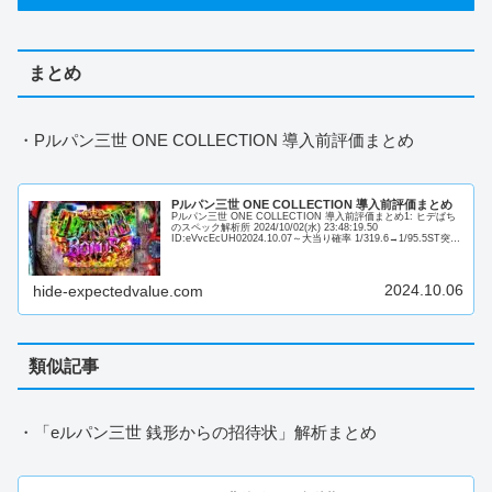
まとめ
・Pルパン三世 ONE COLLECTION 導入前評価まとめ
Pルパン三世 ONE COLLECTION 導入前評価まとめ
Pルパン三世 ONE COLLECTION 導入前評価まとめ1: ヒデぱち
のスペック解析所 2024/10/02(水) 23:48:19.50
ID:eVvcEcUH02024.10.07～大当り確率 1/319.6→1/95.5ST突入
率...
2024.10.06
hide-expectedvalue.com
類似記事
・「eルパン三世 銭形からの招待状」解析まとめ