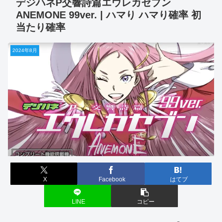
デジハネP交響詩篇エウレカセブン
ANEMONE 99ver. | ハマり ハマり確率 初
当たり確率
2024年8月
X
Facebook
はてブ
LINE
コピー