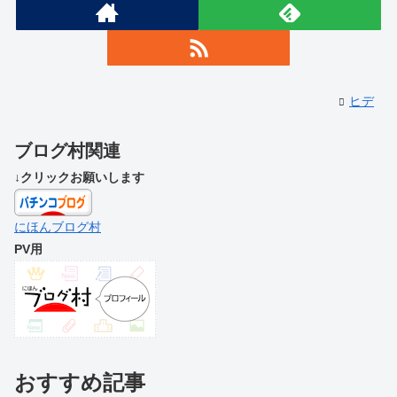
ヒデ
ブログ村関連
↓クリックお願いします
にほんブログ村
PV用
おすすめ記事