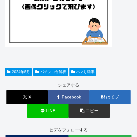
2024年8月
パチンコ台解析
ハマり確率
シェアする
X
Facebook
はてブ
LINE
コピー
ヒデをフォローする