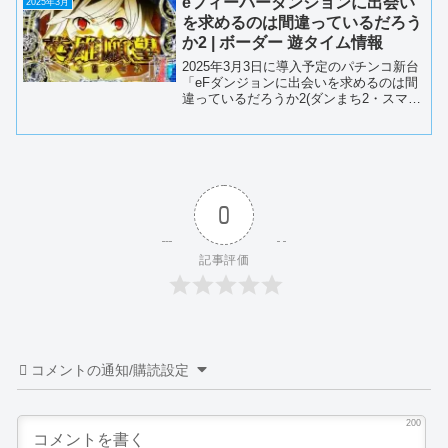
eフィーバーダンジョンに出会い
2025年3月
セルク無双 第...
を求めるのは間違っているだろう
か2 | ボーダー 遊タイム情報
2025年3月3日に導入予定のパチンコ新台
「eFダンジョンに出会いを求めるのは間
違っているだろうか2(ダンまち2・スマパ
チ)」の遊タイム・ボーダー情報です。遊
タイム搭載機種の場合、シミュレーショ
ンを用いた残回転数の等価ボーダーを算
出していま...
0
記事評価
コメントの通知/購読設定
200