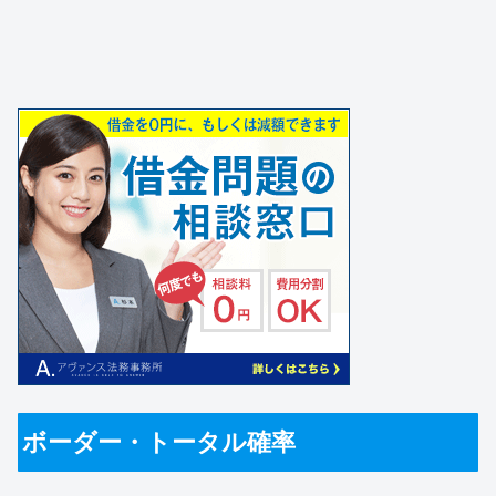
ボーダー・トータル確率