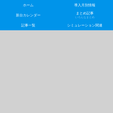
ホーム
導入月別情報
まとめ記事
新台カレンダー
いろんなまとめ
記事一覧
シミュレーション関連