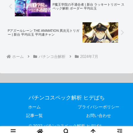
P魔王学院の不適合者 | 新台 ラッキートリガー ス
ペック解析 ボーダー 平均出玉
Pアズールレーン THE ANIMATION 異次元トリガ
ー | 新台 平均出玉 平均連チャン
ホーム
パチンコ台解析
2024年7月
パチンコスペック解析 ヒデぱち
ホーム
プライバシーポリシー
記事一覧
お問い合わせ
© 2022 パチンコスペック解析 ヒデぱち.