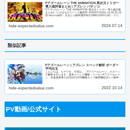
Pアズールレーン THE ANIMATION 異次元トリガー
導入後評価まとめ | アズレン パチンコ
Pアズールレーン THE ANIMATION 異次元トリガー 導入後評価
まとめ1: ヒデぱちのスペック解析所 2024/07/10(水) 14:34:30.16
ID:hkxx+ad00・大当たり確率通常時1/199RUSH中1/82・ラウ...
2024.07.14
hide-expectedvalue.com
類似記事
Pアズールレーン | アズレン スペック解析 ボーダー
平均出玉
こんにちは、ヒデです。今回は、「Pアズールレーン」のスペッ
ク解析を行います。基本スペック機種・メーカーPアズールレー
ン・京楽産業導入日2022/12/05機種タイプ確変機初当たり確率
1/46.0確変時大当たり確率1/41.0Rush突入率(...
2022.10.14
hide-expectedvalue.com
PV動画/公式サイト