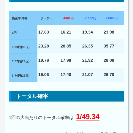
換金率|時給
ボーダー
-1000円
+1000円
+3000円
17.63
16.21
19.34
23.98
4円
23.28
20.85
26.35
35.77
3.03円(33玉)
19.76
17.98
21.92
28.08
3.57円(28玉)
19.06
17.40
21.07
26.70
3.70円(27玉)
トータル確率
1/49.34
1回の大当たりのトータル確率は