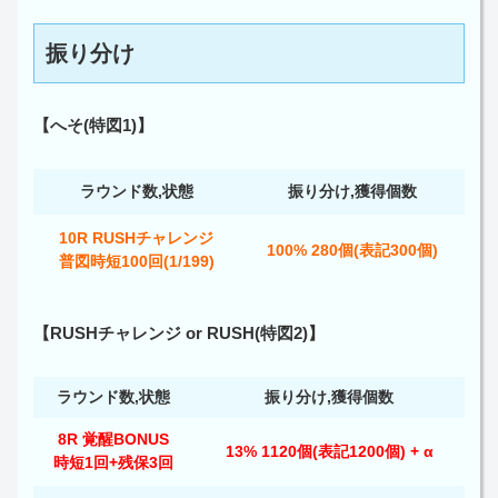
振り分け
【へそ(特図1)】
ラウンド数,状態
振り分け,獲得個数
10R RUSHチャレンジ
100% 280個(表記300個)
普図時短100回(1/199)
【RUSHチャレンジ or RUSH(特図2)】
ラウンド数,状態
振り分け,獲得個数
8R 覚醒BONUS
13% 1120個(表記1200個) + α
時短1回+残保3回