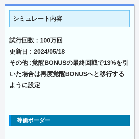
シミュレート内容
試行回数 : 100万回
更新日 : 2024/05/18
その他 :覚醒BONUSの最終回戦で13%を引
いた場合は再度覚醒BONUSへと移行する
ように設定
等価ボーダー