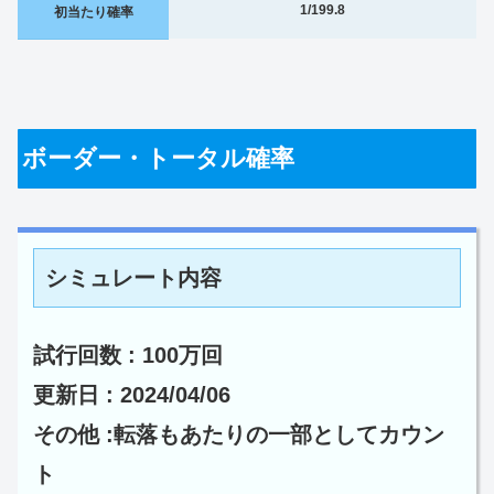
1/199.8
初当たり確率
ボーダー・トータル確率
シミュレート内容
試行回数 : 100万回
更新日 : 2024/04/06
その他 :転落もあたりの一部としてカウン
ト