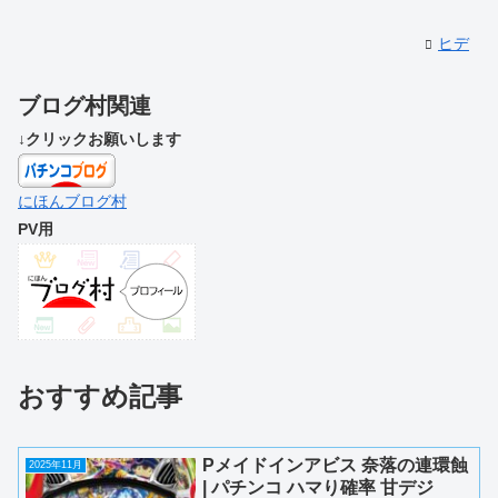
ヒデ
ブログ村関連
↓クリックお願いします
にほんブログ村
PV用
おすすめ記事
Pメイドインアビス 奈落の連環蝕
2025年11月
| パチンコ ハマり確率 甘デジ