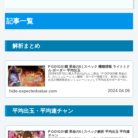
記事一覧
解析まとめ
P GO!GO!郷 革命の5 | スペック 機種情報 ライトミド
ル ボーダー 平均出玉
2024年5月7日に導入予定のぱちんこ新台「P GO!GO!郷 革命の
5」のシミュレーション解析・ボーダー情報です。初当たり後の
出玉の獲得状況をシミュレーションして平均出玉やボーダーの算
出、それ以外にどのくらい連チャンしたのかを記載した度数...
2024.04.06
hide-expectedvalue.com
平均出玉・平均連チャン
P GO!GO!郷 革命の5 | スペック解析 平均出玉 平均連
チャン