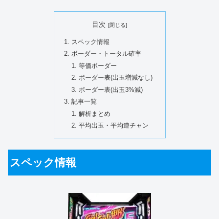
目次
スペック情報
ボーダー・トータル確率
等価ボーダー
ボーダー表(出玉増減なし)
ボーダー表(出玉3%減)
記事一覧
解析まとめ
平均出玉・平均連チャン
スペック情報