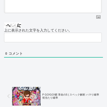
上に表示された文字を入力してください。
0
コメント
P GO!GO!郷 革命の5 | スペック解析 ハマり確率
初当たり確率