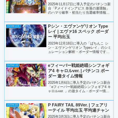
2025年11月17日に導入予定のパチンコ新
台「Pメイドインアビス 奈落の連環蝕」
のハマり確率・初当たり当選確率情報で
す。スペック情報機種・メーカーPメイ
ドインアビス 奈落の連環蝕・ユニバーサ
ル メーシー導入日2025/11/17初当たり
Pシン・エヴァンゲリオン Type
2023年12月
確...
レイ | エヴァ16 スペック ボーダ
ー 平均出玉
2023年12月18日に導入の「ぱちんこ シ
ン・エヴァンゲリオン Typeレイ」のシミ
ュレーション解析・ボーダー情報です。
初当たり後の出玉の獲得状況をシミュレ
ーションして平均出玉やボーダーの算
出、それ以外にどのくらい連チャンした
eフィーバー戦姫絶唱シンフォギ
2025年1月
のかを記載し...
ア4 キャロルver. | パチンコ ボー
ダー 遊タイム情報
2025年1月6日に導入予定のパチンコ新台
「eフィーバー戦姫絶唱シンフォギア4 キ
ャロルver. 」の遊タイム・ボーダー情報
です。遊タイム搭載機種の場合、シミュ
レーションを用いた残回転数の等価ボー
ダーを算出しています。スペック情報機
P FAIRY TAIL 89Ver. | フェアリ
2025年3月
種・メー...
ーテイル 平均出玉 平均連チャン
2025年3月3日に導入予定のパチンコ新台